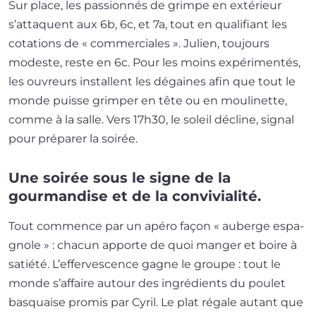
Sur place, les pas­sion­nés de grimpe en exté­rieur
s’attaquent aux 6b, 6c, et 7a, tout en qua­li­fiant les
cota­tions de « com­mer­ciales ». Julien, tou­jours
modeste, reste en 6c. Pour les moins expé­ri­men­tés,
les ouvreurs ins­tallent les dégaines afin que tout le
monde puisse grim­per en tête ou en mou­li­nette,
comme à la salle. Vers 17h30, le soleil décline, signal
pour pré­pa­rer la soirée.
Une soirée sous le signe de la
gourmandise et de la convivialité.
Tout com­mence par un apé­ro façon « auberge espa­
gnole » : cha­cun apporte de quoi man­ger et boire à
satié­té. L’effervescence gagne le groupe : tout le
monde s’affaire autour des ingré­dients du pou­let
bas­quaise pro­mis par Cyril. Le plat régale autant que