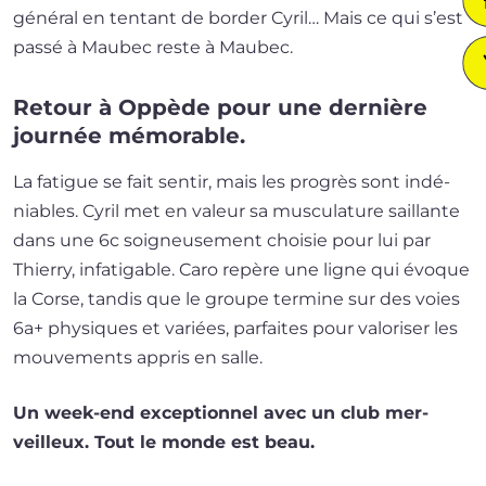
géné­ral en ten­tant de bor­der Cyril… Mais ce qui s’est
pas­sé à Maubec reste à Maubec.
Retour à Oppède pour une dernière
journée mémorable.
La fatigue se fait sen­tir, mais les pro­grès sont indé­
niables. Cyril met en valeur sa mus­cu­la­ture saillante
dans une 6c soi­gneu­se­ment choi­sie pour lui par
Thierry, infa­ti­gable. Caro repère une ligne qui évoque
la Corse, tan­dis que le groupe ter­mine sur des voies
6a+ phy­siques et variées, par­faites pour valo­ri­ser les
mou­ve­ments appris en salle.
Un week-end excep­tion­nel avec un club mer­
veilleux. Tout le monde est beau.