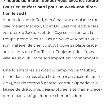
7 heures du matin. Rendez-vous chez les André-
Boursier, et c’est par­ti pour un week-end direc­
tion le sud !
À bord du van de Ted, ber­cé par une ambiance musi­
cale mêlant Placebo, U2 et Bill Deraime, et avec les
voi­tures de Jacques et des Cayssol en ren­fort, la
troupe prend la route. Pas de Volvo 4×4 pour Cyril :
son maté­riel de chef cuis­tot trouve sa place grâce
aux talents de « Ted Tetris ». Toujours fidèle à ses
valeurs, le club limite son impact environnemental.
Une fois ins­tal­lés au gîte du cam­ping de Maubec,
niché dans le mas­sif du Luberon (sans accent sur le
« e »), pas de temps à perdre : cap sur Oppède et la
falaise de Brécugne, déjà explo­rée la semaine pré­cé­
dente par Nadège et notre cher président.