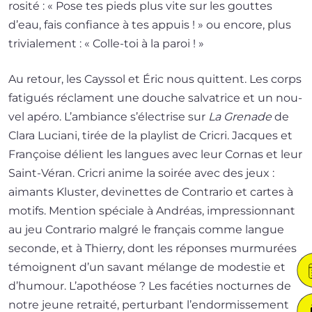
ro­si­té : « Pose tes pieds plus vite sur les gouttes
d’eau, fais confiance à tes appuis ! » ou encore, plus
tri­via­le­ment : « Colle-toi à la paroi ! »
Au retour, les Cayssol et Éric nous quittent. Les corps
fati­gués réclament une douche sal­va­trice et un nou­
vel apé­ro. L’ambiance s’électrise sur
La Grenade
de
Clara Luciani, tirée de la play­list de Cricri. Jacques et
Françoise délient les langues avec leur Cornas et leur
Saint-Véran. Cricri anime la soi­rée avec des jeux :
aimants Kluster, devi­nettes de Contrario et cartes à
motifs. Mention spé­ciale à Andréas, impres­sion­nant
au jeu Contrario mal­gré le fran­çais comme langue
seconde, et à Thierry, dont les réponses mur­mu­rées
témoignent d’un savant mélange de modes­tie et
d’humour. L’apothéose ? Les facé­ties noc­turnes de
notre jeune retrai­té, per­tur­bant l’endormissement