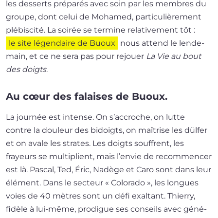
les des­serts pré­pa­rés avec soin par les membres du
groupe, dont celui de Mohamed, par­ti­cu­liè­re­ment
plé­bis­ci­té. La soi­rée se ter­mine rela­ti­ve­ment tôt :
le site légen­daire de Buoux
nous attend le len­de­
main, et ce ne sera pas pour rejouer
La Vie au bout
des doigts
.
Au cœur des falaises de Buoux.
La jour­née est intense. On s’accroche, on lutte
contre la dou­leur des bidoigts, on maî­trise les dül­fer
et on avale les strates. Les doigts souffrent, les
frayeurs se mul­ti­plient, mais l’envie de recom­men­cer
est là. Pascal, Ted, Éric, Nadège et Caro sont dans leur
élé­ment. Dans le sec­teur « Colorado », les longues
voies de 40 mètres sont un défi exal­tant. Thierry,
fidèle à lui-même, pro­digue ses conseils avec géné­