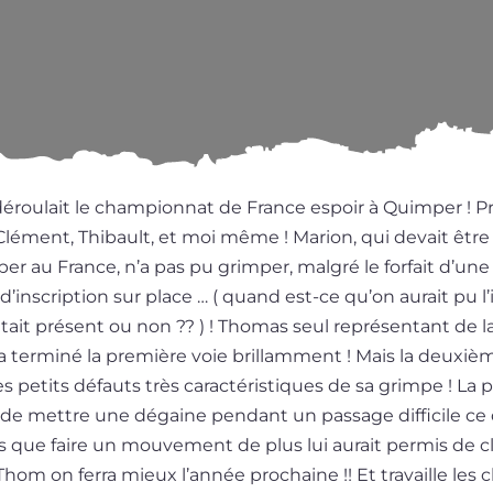
rou­lait le cham­pion­nat de France espoir à Quimper ! Pr
lément, Thibault, et moi même ! Marion, qui devait être 
­per au France, n’a pas pu grim­per, mal­gré le for­fait d’un
d’ins­crip­tion sur place … ( quand est-ce qu’on aurait pu l’i
tait pré­sent ou non ?? ) ! Thomas seul repré­sen­tant de
a ter­mi­né la pre­mière voie brillam­ment ! Mais la deuxiè
s petits défauts très carac­té­ris­tiques de sa grimpe ! La 
de mettre une dégaine pen­dant un pas­sage dif­fi­cile ce 
s que faire un mou­ve­ment de plus lui aurait per­mis de c
Thom on fer­ra mieux l’an­née pro­chaine !! Et tra­vaille les 