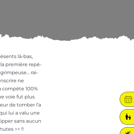
ésents là-bas,
la pre­mière repé­
e grim­peuse… rai­
ns­crire ne
 la com­pète 100%
me voie fut plus
peur de tom­ber l’a
qui lui a valu une
lip­per sans aucun
chutes ^^ !!