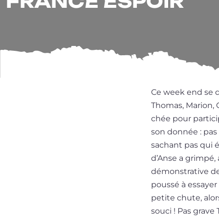
FRANCE ESPOIR
Ce week end se dé
Thomas, Marion, C
chée pour par­ti­ci
son don­née : pas 
sachant pas qui é
d’Anse a grim­pé, 
démons­tra­tive de
pous­sé à essayer 
petite chute, alor
sou­ci ! Pas grave 