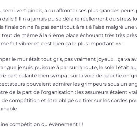
semi-vertiginois, a du affron­ter ses plus grandes peurs po
a dalle !! Il n a jamais pu se défaire réel­le­ment du stress
e la finale on ne l’a pas sen­ti tout à fait à l’aise mal­gré u
l finit tout de même à la 4 ème place échouant très très prè
 fait vibrer et c’est bien ça le plus important ^^ !
per le mur était tout gris, pas vrai­ment joyeux… ça va a
angue je suis, puisque à par sur la route, le soleil était au
e par­ti­cu­la­ri­té bien sym­pa : sur la voie de gauche on g
spec­ta­teurs pou­vaient admi­rer les grim­peurs sous un ang
re de la part de l’or­ga­ni­sa­tion : les assu­reurs étaient vra
de com­pé­ti­tion et être obli­gé de tirer sur les cordes pou
minable !
haine com­pé­ti­tion ou évènement !!!