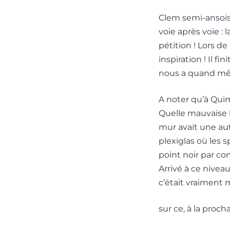
Clem semi-ansois, 
voie après voie : l
pé­ti­tion ! Lors d
ins­pi­ra­tion ! I
nous a quand même
A noter qu’à Quim
Quelle mau­vaise l
mur avait une autr
plexi­glas où les 
point noir par cont
Arrivé à ce niveau 
c’é­tait vrai­ment 
sur ce, à la pro­c