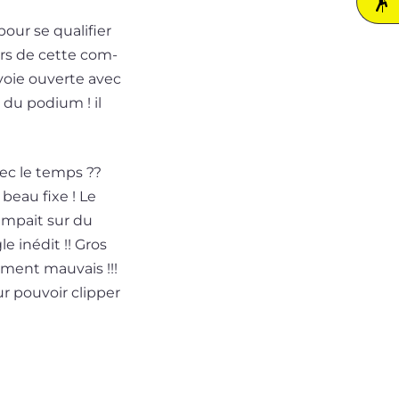
ur se qua­li­fier
 lors de cette com­
ne voie ouverte avec
s du podium ! il
vec le temps ??
 beau fixe ! Le
rim­pait sur du
le inédit !! Gros
i­ment mau­vais !!!
r pou­voir clip­per