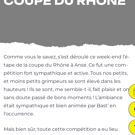
COUPE DU RHÔNE
Comme vous le savez, s’est dérou­lé ce week-end l’é­
tape de la coupe du Rhône à Anse. Ce fut une com­
pé­ti­tion fort sym­pa­thique et active. Tous nos petits,
et moins petits grim­peurs se sont éle­vé dans les
hau­teurs ! Ils se sont, me semble-t-il, fait plai­sir et ont
sans doute pas­sé de bons moments ! L’ambiance
était sym­pa­thique et bien ani­mée par Bast’ en
l’occurrence.
Mais bien sûr, toute cette com­pé­ti­tion a eu lieu