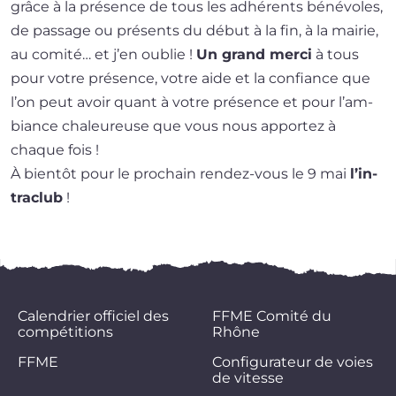
grâce à la pré­sence de tous les adhé­rents béné­voles,
de pas­sage ou pré­sents du début à la fin, à la mai­rie,
au comi­té… et j’en oublie !
Un grand mer­ci
à tous
pour votre pré­sence, votre aide et la confiance que
l’on peut avoir quant à votre pré­sence et pour l’am­
biance cha­leu­reuse que vous nous appor­tez à
chaque fois !
À bien­tôt pour le pro­chain rendez-vous le 9 mai
l’in­
tra­club
!
Calendrier officiel des
FFME Comité du
compétitions
Rhône
FFME
Configurateur de voies
de vitesse