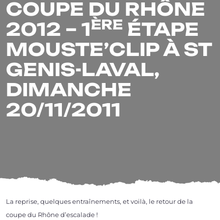
COUPE DU RHÔNE
ÈRE
2012 – 1
ÉTAPE
MOUSTE’CLIP À ST
GENIS-LAVAL,
DIMANCHE
20/11/2011
La reprise, quelques entraî­ne­ments, et voi­là, le retour de la
coupe du Rhône d’escalade !