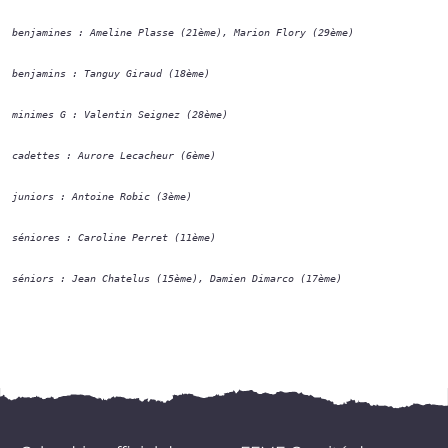
benjamines : Ameline Plasse (21ème), Marion Flory (29ème)
benjamins : Tanguy Giraud (18ème)
minimes G : Valentin Seignez (28ème)
cadettes : Aurore Lecacheur (6ème)
juniors : Antoine Robic (3ème)
séniores : Caroline Perret (11ème)
séniors : Jean Chatelus (15ème), Damien Dimarco (17ème)