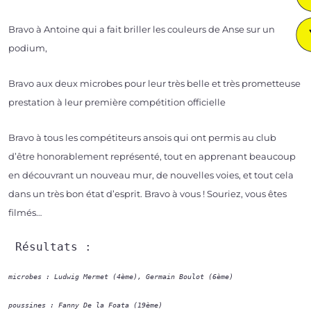
Bravo à Antoine qui a fait briller les cou­leurs de Anse sur un
podium,
Bravo aux deux microbes pour leur très belle et très pro­met­teuse
pres­ta­tion à leur pre­mière com­pé­ti­tion officielle
Bravo à tous les com­pé­ti­teurs ansois qui ont per­mis au club
d’être hono­ra­ble­ment repré­sen­té, tout en appre­nant beau­coup
en décou­vrant un nou­veau mur, de nou­velles voies, et tout cela
dans un très bon état d’es­prit. Bravo à vous ! Souriez, vous êtes
filmés…
 Résultats :
microbes : Ludwig Mermet (4ème), Germain Boulot (6ème)
poussines : Fanny De la Foata (19ème)