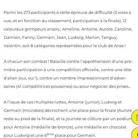
Parmi les 273 par­ti­ci­pants à cette épreuve de dif­fi­cul­té (3 voies à
vue, et en fonc­tion du clas­se­ment, par­ti­ci­pa­tion à la finale), 12
valeu­reux grim­peurs ansois : Ameline, Antoine, Aurore, Caroline,
Damien, Fanny, Germain, Jean, Ludwig, Marion, Tanguy,
Valentin, soit 8 caté­go­ries repré­sen­tées pour le club de Anse !
A cha­cun son com­bat ! Bataille contre l’ap­pré­hen­sion d’une pre­
mière par­ti­ci­pa­tion à une com­pé­ti­tion offi­cielle, contre une tête
d’a­lien (oui, oui !), contre un nombre impres­sion­nant d’ad­ver­
saires (41 com­pé­ti­trices pous­sines) ou pour négo­cier des prises…
A l’is­sue de ces mul­tiples luttes, Antoine (junior), Ludwig et
Germain (microbes) décrochent une place pour la finale (Aurore
reste au pied de la finale), et la jour­née se clô­ture par un podium
pour Antoine (médaille de bronze), une médaille en cho­co­lat
ème
pour Ludwig et une 6
place pour Germain.