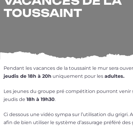
VACANCES DE LA
TOUSSAINT
Pendant les vacances de la tous­saint le mur sera ouver
jeu­dis de 18h à 20h
uni­que­ment pour les
adultes.
Les jeunes du groupe pré com­pé­ti­tion pour­ront venir s’
jeu­dis de
18h à 19h30
.
Ci des­sous une vidéo sym­pa sur l’u­ti­li­sa­tion du gri­gri. 
afin de bien uti­li­ser le sys­tème d’as­su­rage pré­fé­ré d