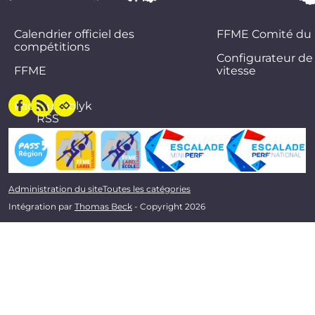
Calendrier officiel des
FFME Comité du
compétitions
Configurateur de
FFME
vitesse
Facebook
Flux
Oblyk
RSS
Administration du site
Toutes les catégories
Intégration par
Thomas Beck
- Copyright 2026