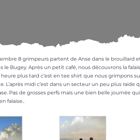
bre 8 grim­peurs partent de Anse dans le brouillard et 
s le Bugey. Après un petit café, nous décou­vrons la fal
heure plus tard c’est en tee shirt que nous grim­pons sur
e. L’après midi c’est dans un sec­teur un peu plus raide
e. Pas de grosses perfs mais une bien belle jour­née qu
en falaise..