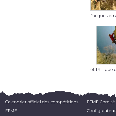
Jacques en 
et Philippe
Calendrier officiel des compétitions
FFME Comité
FFME
Configurateur