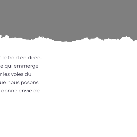
le froid en direc­
aise qui emmerge
 les voies du
 que nous posons
i donne envie de