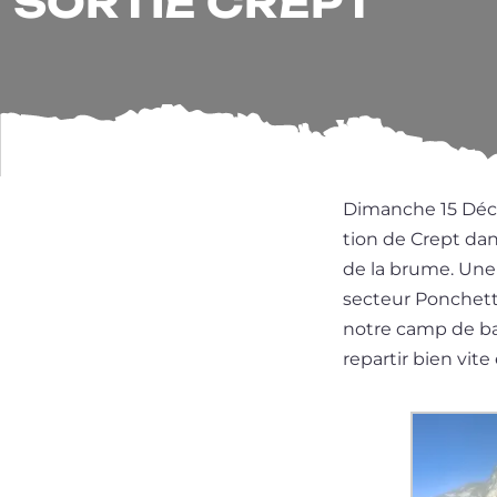
SORTIE CREPT
Dimanche 15 Décem
tion de Crept dan
de la brume. Une 
sec­teur Ponchett
notre camp de bas
repar­tir bien vite 