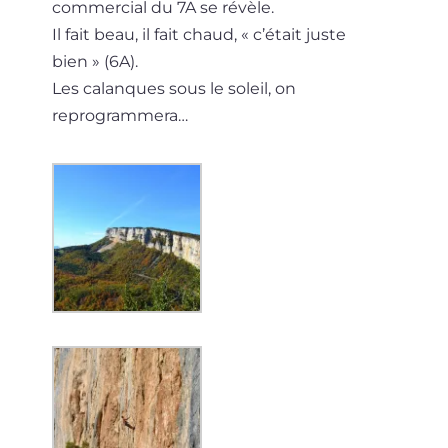
com­mer­cial du 7A se révèle.
Il fait beau, il fait chaud, « c’é­tait juste
bien » (6A).
Les calanques sous le soleil, on
reprogrammera…