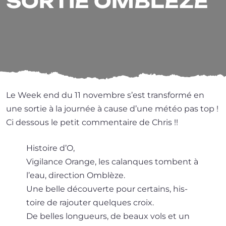
SORTIE OMBLÈZE
Le Week end du 11 novembre s’est trans­for­mé en
une sor­tie à la jour­née à cause d’une météo pas top !
Ci des­sous le petit com­men­taire de Chris !!
Histoire d’O,
Vigilance Orange, les calanques tombent à
l’eau, direc­tion Omblèze.
Une belle décou­verte pour cer­tains, his­
toire de rajou­ter quelques croix.
De belles lon­gueurs, de beaux vols et un