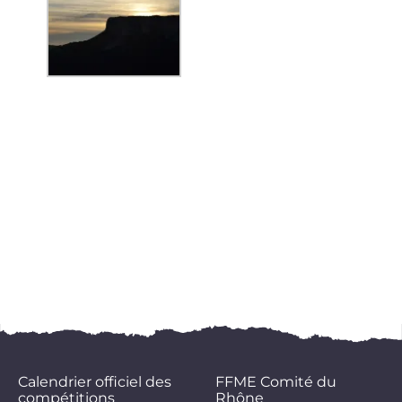
Calendrier officiel des
FFME Comité du
compétitions
Rhône