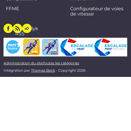
FFME
Configurateur de voies
de vitesse
Facebook
Flux
Oblyk
RSS
Administration du site
Toutes les catégories
Intégration par
Thomas Beck
- Copyright 2026