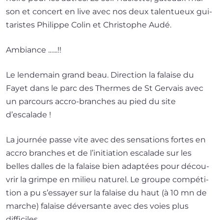
son et concert en live avec nos deux talen­tueux gui­
ta­ristes Philippe Colin et Christophe Audé.
Ambiance .…..!!
Le len­de­main grand beau. Direction la falaise du
Fayet dans le parc des Thermes de St Gervais avec
un par­cours accro-branches au pied du site
d’escalade !
La jour­née passe vite avec des sen­sa­tions fortes en
accro branches et de l’i­ni­tia­tion esca­lade sur les
belles dalles de la falaise bien adap­tées pour décou­
vrir la grimpe en milieu natu­rel. Le groupe com­pé­ti­
tion a pu s’es­sayer sur la falaise du haut (à 10 mn de
marche) falaise déver­sante avec des voies plus
difficiles.