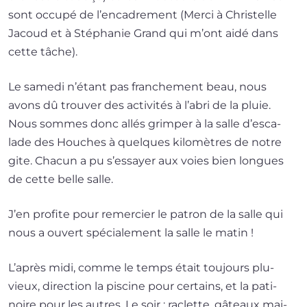
sont occu­pé de l’en­ca­dre­ment (Merci à Christelle
Jacoud et à Stéphanie Grand qui m’ont aidé dans
cette tâche).
Le same­di n’é­tant pas fran­che­ment beau, nous
avons dû trou­ver des acti­vi­tés à l’a­bri de la pluie.
Nous sommes donc allés grim­per à la salle d’es­ca­
lade des Houches à quelques kilo­mètres de notre
gite. Chacun a pu s’es­sayer aux voies bien longues
de cette belle salle.
J’en pro­fite pour remer­cier le patron de la salle qui
nous a ouvert spé­cia­le­ment la salle le matin !
L’après midi, comme le temps était tou­jours plu­
vieux, direc­tion la pis­cine pour cer­tains, et la pati­
noire pour les autres. Le soir : raclette, gâteaux mai­