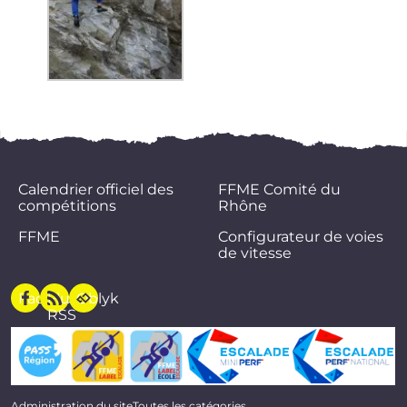
Calendrier officiel des
FFME Comité du
compétitions
Rhône
FFME
Configurateur de voies
de vitesse
Facebook
Flux
Oblyk
RSS
Administration du site
Toutes les catégories