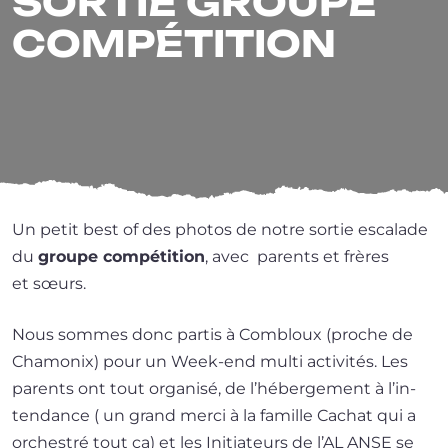
SORTIE GROUPE
COMPÉTITION
Un petit best of des pho­tos de notre sor­tie esca­lade
du
groupe com­pé­ti­tion
, avec parents et frères
et sœurs.
Nous sommes donc par­tis à Combloux (proche de
Chamonix) pour un Week-end mul­ti acti­vi­tés. Les
parents ont tout orga­ni­sé, de l’hé­ber­ge­ment à l’in­
ten­dance ( un grand mer­ci à la famille Cachat qui a
orches­tré tout ça) et les Initiateurs de l’AL ANSE se