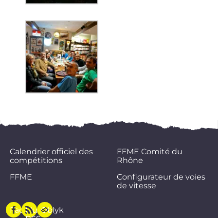
Calendrier officiel des
FFME Comité du
compétitions
Rhône
FFME
Configurateur de voies
de vitesse
Facebook
Flux
Oblyk