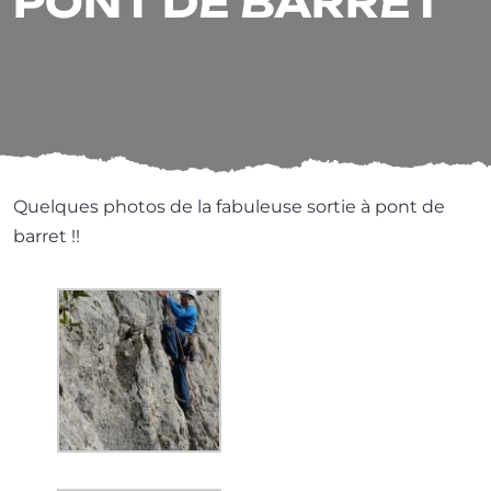
PONT DE BARRET
Quelques pho­tos de la fabu­leuse sor­tie à pont de
barret !!