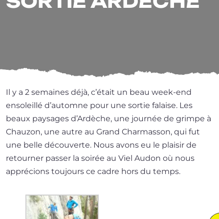
SORTIE ARDÈCHE
Il y a 2 semaines déjà, c’é­tait un beau week-end
enso­leillé d’automne pour une sor­tie falaise. Les
beaux pay­sages d’Ardèche, une jour­née de grimpe à
Chauzon, une autre au Grand Charmasson, qui fut
une belle décou­verte. Nous avons eu le plai­sir de
retour­ner pas­ser la soi­rée au Viel Audon où nous
appré­cions tou­jours ce cadre hors du temps.