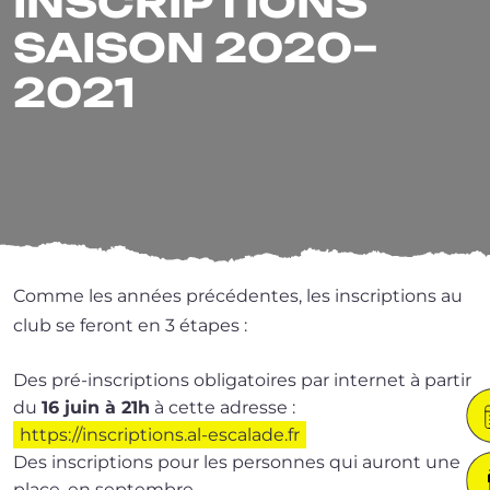
INSCRIPTIONS
SAISON 2020–
2021
Comme les années pré­cé­dentes, les ins­crip­tions au
club se feront en 3 étapes :
Des pré-inscriptions obli­ga­toires par inter­net à par­tir
du
16 juin à 21h
à cette adresse :
https://​ins​crip​tions​.al​-esca​lade​.fr
Des ins­crip­tions pour les per­sonnes qui auront une
place, en septembre.