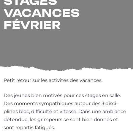
STAGES
VACANCES
FÉVRIER
Petit retour sur les acti­vi­tés des vacances.
Des jeunes bien moti­vés pour ces stages en salle.
Des moments sym­pa­thiques autour des 3 dis­ci­
plines bloc, dif­fi­cul­té et vitesse. Dans une ambiance
déten­due, les grim­peurs se sont bien don­nés et
sont repar­tis fatigués.