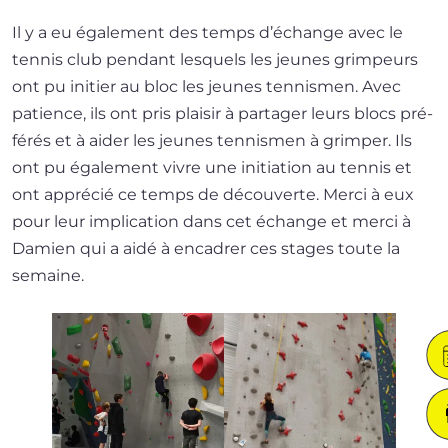
Il y a eu éga­le­ment des temps d’échange avec le
ten­nis club pen­dant les­quels les jeunes grim­peurs
ont pu ini­tier au bloc les jeunes ten­nis­men. Avec
patience, ils ont pris plai­sir à par­ta­ger leurs blocs pré­
fé­rés et à aider les jeunes ten­nis­men à grim­per. Ils
ont pu éga­le­ment vivre une ini­tia­tion au ten­nis et
ont appré­cié ce temps de décou­verte. Merci à eux
pour leur impli­ca­tion dans cet échange et mer­ci à
Damien qui a aidé à enca­drer ces stages toute la
semaine.