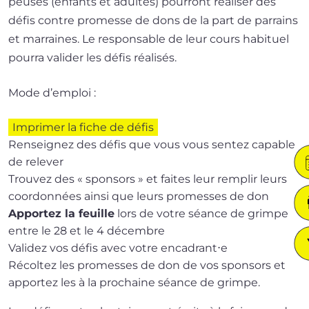
peuses (enfants et adultes) pour­ront réa­li­ser des
défis contre pro­messe de dons de la part de par­rains
et mar­raines. Le res­pon­sable de leur cours habi­tuel
pour­ra vali­der les défis réalisés.
Mode d’emploi :
Imprimer la fiche de défis
Renseignez des défis que vous vous sen­tez capable
de relever
Trouvez des « spon­sors » et faites leur rem­plir leurs
coor­don­nées ain­si que leurs pro­messes de don
Apportez la feuille
lors de votre séance de grimpe
entre le 28 et le 4 décembre
Validez vos défis avec votre encadrant⋅e
Récoltez les pro­messes de don de vos spon­sors et
appor­tez les à la pro­chaine séance de grimpe.