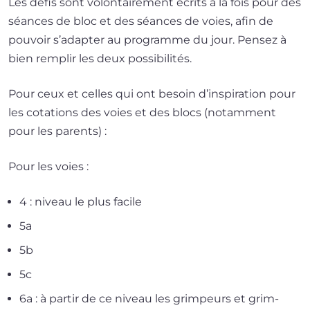
Les défis sont volon­tai­re­ment écrits à la fois pour des
séances de bloc et des séances de voies, afin de
pou­voir s’a­dap­ter au pro­gramme du jour. Pensez à
bien rem­plir les deux possibilités.
Pour ceux et celles qui ont besoin d’ins­pi­ra­tion pour
les cota­tions des voies et des blocs (notam­ment
pour les parents) :
Pour les voies :
4 : niveau le plus facile
5a
5b
5c
6a : à par­tir de ce niveau les grim­peurs et grim­