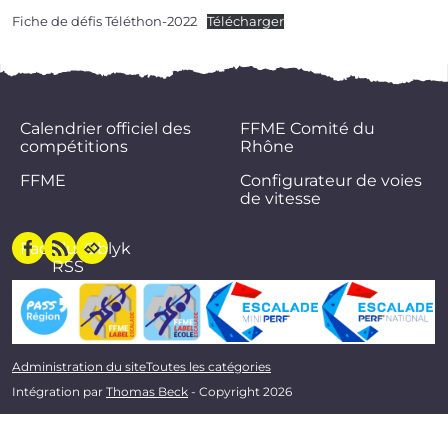
Fiche de défis Téléthon-2022
Télécharger
Calendrier officiel des
FFME Comité du
compétitions
Rhône
FFME
Configurateur de voies
de vitesse
Facebook
Flux
Oblyk
RSS
Administration du site
Toutes les catégories
Intégration par
Thomas Beck
- Copyright 2026