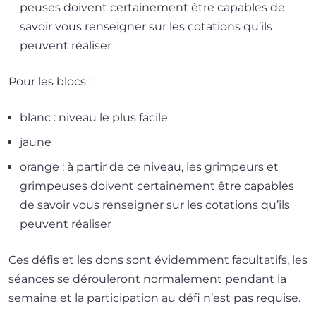
peuses doivent cer­tai­ne­ment être capables de
savoir vous ren­sei­gner sur les cota­tions qu’ils
peuvent réaliser
̈Pour les blocs :
blanc : niveau le plus facile
jaune
orange : à par­tir de ce niveau, les grim­peurs et
grim­peuses doivent cer­tai­ne­ment être capables
de savoir vous ren­sei­gner sur les cota­tions qu’ils
peuvent réaliser
Ces défis et les dons sont évi­dem­ment facul­ta­tifs, les
séances se dérou­le­ront nor­ma­le­ment pen­dant la
semaine et la par­ti­ci­pa­tion au défi n’est pas requise.