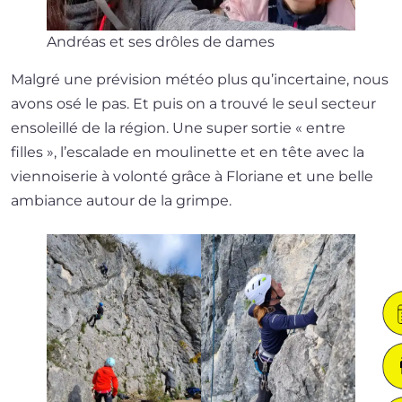
Andréas et ses drôles de dames
Malgré une pré­vi­sion météo plus qu’in­cer­taine, nous
avons osé le pas. Et puis on a trou­vé le seul sec­teur
enso­leillé de la région. Une super sor­tie « entre
filles », l’es­ca­lade en mou­li­nette et en tête avec la
vien­noi­se­rie à volon­té grâce à Floriane et une belle
ambiance autour de la grimpe.