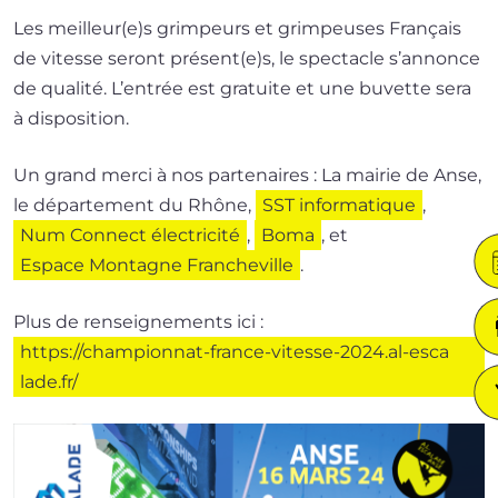
Les meilleur(e)s grim­peurs et grim­peuses Français
de vitesse seront présent(e)s, le spec­tacle s’an­nonce
de qua­li­té. L’entrée est gra­tuite et une buvette sera
à disposition.
Un grand mer­ci à nos par­te­naires : La mai­rie de Anse,
le dépar­te­ment du Rhône,
SST infor­ma­tique
,
Num Connect élec­tri­ci­té
,
Boma
, et
Espace Montagne Francheville
.
Plus de ren­sei­gne­ments ici :
https://​cham​pion​nat​-france​-vitesse​-2024​.al​-esca​
lade​.fr/