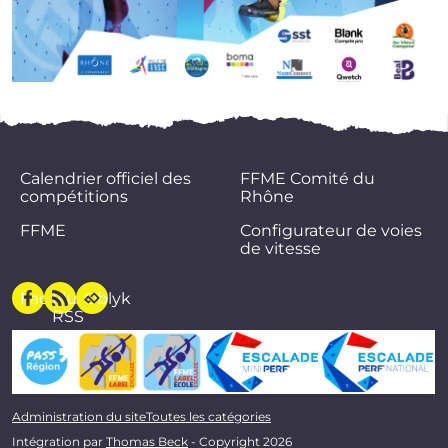
Calendrier officiel des
FFME Comité du
compétitions
Rhône
FFME
Configurateur de voies
de vitesse
Facebook
Flux
Oblyk
RSS
Administration du site
Toutes les catégories
Intégration par
Thomas Beck
- Copyright 2026