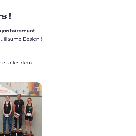
s !
­ri­tai­re­ment…
Guillaume Beslon !
us sur les deux