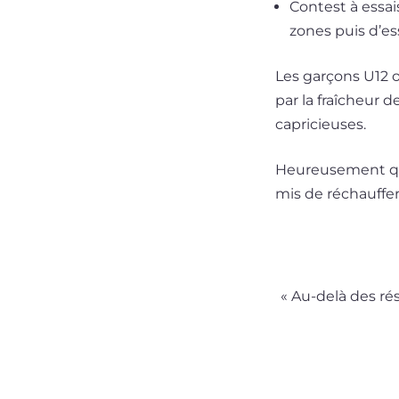
Contest à essais
zones puis d’es
Les gar­çons U12 o
par la fraî­cheur d
capricieuses.
Heureusement que 
mis de réchauf­fe
« Au-delà des résu