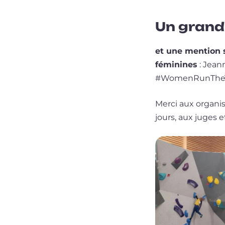
Un grand
et une men­tion 
fémi­nines
: Jeann
#WomenRunThe
Merci aux orga­ni­
jours, aux juges 