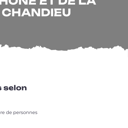
ÔNE ET DE LA
E CHANDIEU
s selon
mbre de per­sonnes