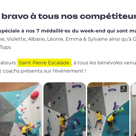
 bravo à tous nos compétiteur
spé­ciale à nos 7 médaillé⋅es du week-end qui sont majo
e, Violette, Albane, Léonie, Emma & Sylvaine ain­si qu’à 
Tops
sa­teurs
Saint Pierre Escalade
, à tous les béné­voles ven
et coachs pré­sents sur l’événement !