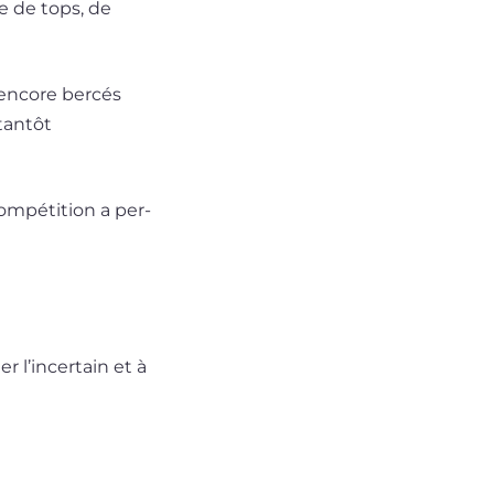
re de tops, de
 encore ber­cés
tan­tôt
pé­ti­tion a per­
er l’incertain et à