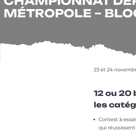
CHAMPIONNAT DÉP
MÉTROPOLE – BLOC
23 et 24 novemb
12 ou 20 
les catégo
Contest à essais
qui réus­sissent