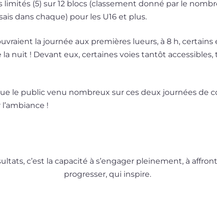
 limi­tés (5) sur 12 blocs (clas­se­ment don­né par le nomb
­sais dans chaque) pour les U16 et plus.
uvraient la jour­née aux pre­mières lueurs, à 8 h, cer­tains
e la nuit ! Devant eux, cer­taines voies tan­tôt acces­sibles, 
le public venu nom­breux sur ces deux jour­nées de com­
r l’ambiance !
l­tats, c’est la capa­ci­té à s’engager plei­ne­ment, à affron­t
pro­gres­ser, qui inspire.