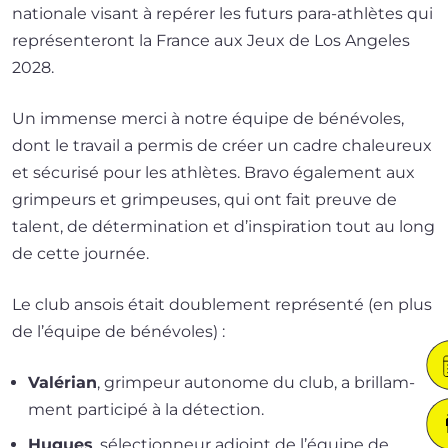
natio­nale visant à repé­rer les futurs para-athlètes qui
repré­sen­te­ront la France aux Jeux de Los Angeles
2028.
Un immense mer­ci à notre équipe de béné­voles,
dont le tra­vail a per­mis de créer un cadre cha­leu­reux
et sécu­ri­sé pour les ath­lètes. Bravo éga­le­ment aux
grim­peurs et grim­peuses, qui ont fait preuve de
talent, de déter­mi­na­tion et d’inspiration tout au long
de cette journée.
Le club ansois était dou­ble­ment repré­sen­té (en plus
de l’é­quipe de bénévoles) :
Valérian
, grim­peur auto­nome du club, a brillam­
ment par­ti­ci­pé à la détection.
Hugues
, sélec­tion­neur adjoint de l’équipe de