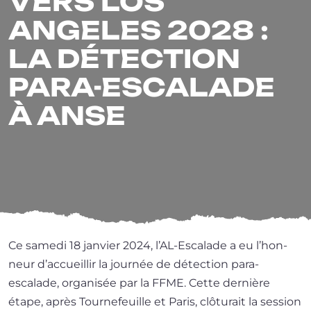
VERS LOS
ANGELES 2028 :
LA DÉTECTION
PARA-ESCALADE
À ANSE
Ce same­di 18 jan­vier 2024, l’AL-Escalade a eu l’hon­
neur d’ac­cueillir la jour­née de détec­tion para-
escalade, orga­ni­sée par la FFME. Cette der­nière
étape, après Tournefeuille et Paris, clô­tu­rait la ses­sion