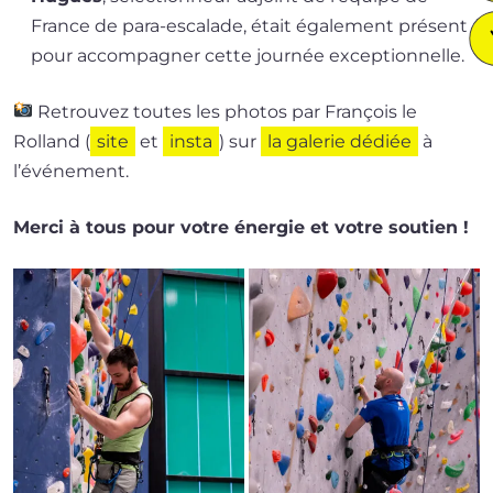
France de para-escalade, était éga­le­ment pré­sent
pour accom­pa­gner cette jour­née exceptionnelle.
Retrouvez toutes les pho­tos par François le
Rolland (
site
et
ins­ta
) sur
la gale­rie dédiée
à
l’événement.
Merci à tous pour votre éner­gie et votre soutien !