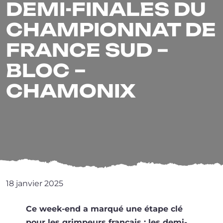
DEMI-FINALES DU
CHAMPIONNAT DE
FRANCE SUD –
BLOC –
CHAMONIX
18 jan­vier 2025
Ce week-end a mar­qué une étape clé
pour les grim­peurs fran­çais : les demi-