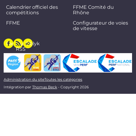
Calendrier officiel des
FFME Comité du
compétitions
Rhône
FFME
Configurateur de voies
de vitesse
Facebook
Flux
Oblyk
RSS
Administration du site
Toutes les catégories
Intégration par
Thomas Beck
- Copyright 2026