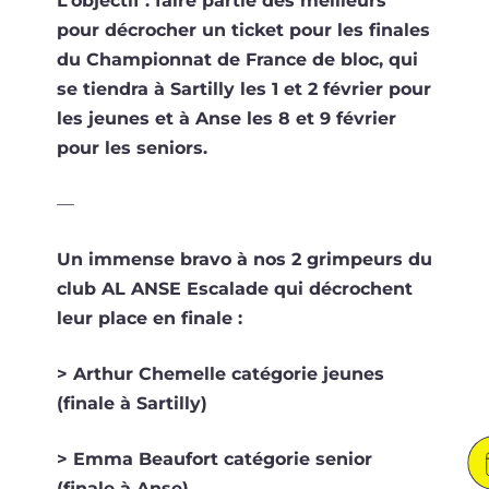
L’objectif : faire par­tie des meilleurs
pour décro­cher un ticket pour les finales
du Championnat de France de bloc, qui
se tien­dra à Sartilly les 1 et 2 février pour
les jeunes et à Anse les 8 et 9 février
pour les seniors.
—
Un immense bra­vo à nos 2 grim­peurs du
club AL ANSE Escalade qui décrochent
leur place en finale :
> Arthur Chemelle caté­go­rie jeunes
(finale à Sartilly)
> Emma Beaufort caté­go­rie senior
(finale à Anse)