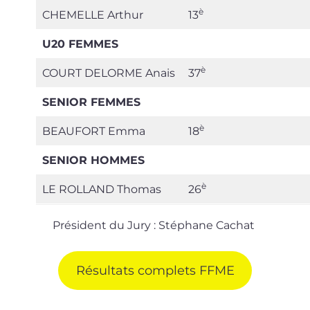
è
CHEMELLE Arthur
13
U20 FEMMES
è
COURT DELORME Anais
37
SENIOR FEMMES
è
BEAUFORT Emma
18
SENIOR HOMMES
è
LE ROLLAND Thomas
26
Président du Jury : Stéphane Cachat
Résultats com­plets FFME