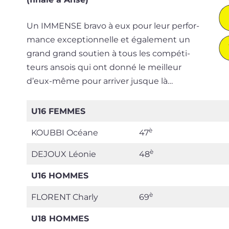
Un IMMENSE bra­vo à eux pour leur per­for­
mance excep­tion­nelle et éga­le­ment un
grand grand sou­tien à tous les com­pé­ti­
teurs ansois qui ont don­né le meilleur
d’eux-même pour arri­ver jusque là…
U16 FEMMES
è
KOUBBI Océane
47
è
DEJOUX Léonie
48
U16 HOMMES
è
FLORENT Charly
69
U18 HOMMES