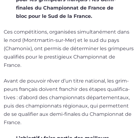
finales du Championnat de France de
bloc pour le Sud de la France.
Ces com­pé­ti­tions, orga­ni­sées simul­ta­né­ment dans
le nord (Montmartin-sur-Mer) et le sud du pays
(Chamonix), ont per­mis de déter­mi­ner les grim­peurs
qua­li­fiés pour le pres­ti­gieux Championnat de
France.
Avant de pou­voir rêver d’un titre natio­nal, les grim­
peurs fran­çais doivent fran­chir des étapes qua­li­fi­ca­
tives : d’abord des cham­pion­nats dépar­te­men­taux,
puis des cham­pion­nats régio­naux, qui per­mettent
de se qua­li­fier aux demi-finales du Championnat de
France.