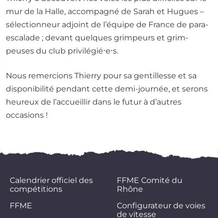
mur de la Halle, accom­pa­gné de Sarah et Hugues –
sélec­tion­neur adjoint de l’é­quipe de France de para-
escalade ; devant quelques grim­peurs et grim­
peuses du club privilégié⋅e⋅s.
Nous remer­cions Thierry pour sa gen­tillesse et sa
dis­po­ni­bi­li­té pen­dant cette demi-journée, et serons
heu­reux de l’ac­cueillir dans le futur à d’autres
occasions !
Calendrier officiel des
FFME Comité du
compétitions
Rhône
FFME
Configurateur de voies
de vitesse