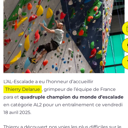
L’AL-Escalade a eu l’hon­neur d’ac­cueillir
Thierry Delarue
, grim­peur de l’é­quipe de France
para et
qua­druple cham­pion du monde d’es­ca­lade
en caté­go­rie AL2 pour un entraî­ne­ment ce ven­dre­di
18 avril 2025.
Thierry a décou­vert nos voies les plus dif­fi­ciles sur le