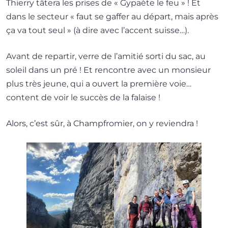
Thierry tâte­ra les prises de « Gypaète le feu » ! Et
dans le sec­teur « faut se gaf­fer au départ, mais après
ça va tout seul » (à dire avec l’ac­cent suisse…).
Avant de repar­tir, verre de l’a­mi­tié sor­ti du sac, au
soleil dans un pré ! Et ren­contre avec un mon­sieur
plus très jeune, qui a ouvert la pre­mière voie…
content de voir le suc­cès de la falaise !
Alors, c’est sûr, à Champfromier, on y reviendra !