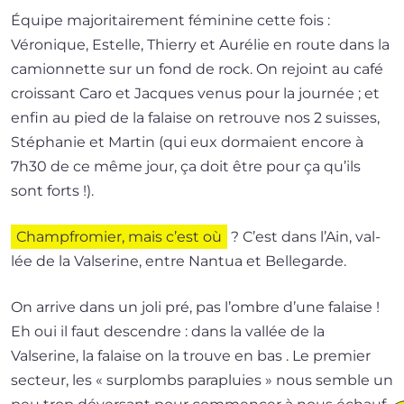
Équipe majo­ri­tai­re­ment fémi­nine cette fois :
Véronique, Estelle, Thierry et Aurélie en route dans la
camion­nette sur un fond de rock. On rejoint au café
crois­sant Caro et Jacques venus pour la jour­née ; et
enfin au pied de la falaise on retrouve nos 2 suisses,
Stéphanie et Martin (qui eux dor­maient encore à
7h30 de ce même jour, ça doit être pour ça qu’ils
sont forts !).
Champfromier, mais c’est où
? C’est dans l’Ain, val­
lée de la Valserine, entre Nantua et Bellegarde.
On arrive dans un joli pré, pas l’ombre d’une falaise !
Eh oui il faut des­cendre : dans la val­lée de la
Valserine, la falaise on la trouve en bas . Le pre­mier
sec­teur, les « sur­plombs para­pluies » nous semble un