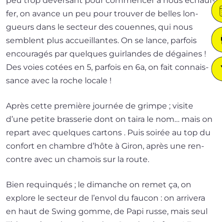
peu trop déver­sant pour com­men­cer à nous échauf­
fer, on avance un peu pour trou­ver de belles lon­
gueurs dans le sec­teur des couennes, qui nous
semblent plus accueillantes. On se lance, par­fois
encou­ra­gés par quelques guir­landes de dégaines !
Des voies cotées en 5, par­fois en 6a, on fait connais­
sance avec la roche locale !
Après cette pre­mière jour­née de grimpe ; visite
d’une petite bras­se­rie dont on tai­ra le nom… mais on
repart avec quelques car­tons . Puis soi­rée au top du
confort en chambre d’hôte à Giron, après une ren­
contre avec un cha­mois sur la route.
Bien requin­qués ; le dimanche on remet ça, on
explore le sec­teur de l’en­vol du fau­con : on arri­ve­ra
en haut de Swing gomme, de Papi russe, mais seul