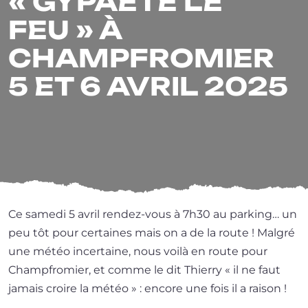
« GYPAÈTE LE
FEU » À
CHAMPFROMIER
5 ET 6 AVRIL 2025
Ce same­di 5 avril rendez-vous à 7h30 au par­king… un
peu tôt pour cer­taines mais on a de la route ! Malgré
une météo incer­taine, nous voi­là en route pour
Champfromier, et comme le dit Thierry « il ne faut
jamais croire la météo » : encore une fois il a raison !