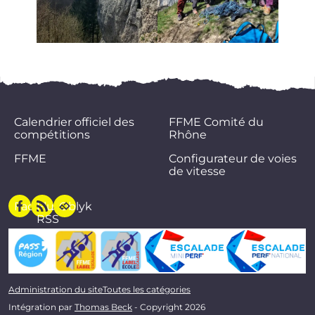
Calendrier officiel des
FFME Comité du
compétitions
Rhône
FFME
Configurateur de voies
de vitesse
Facebook
Flux
Oblyk
RSS
Administration du site
Toutes les catégories
Intégration par
Thomas Beck
- Copyright 2026