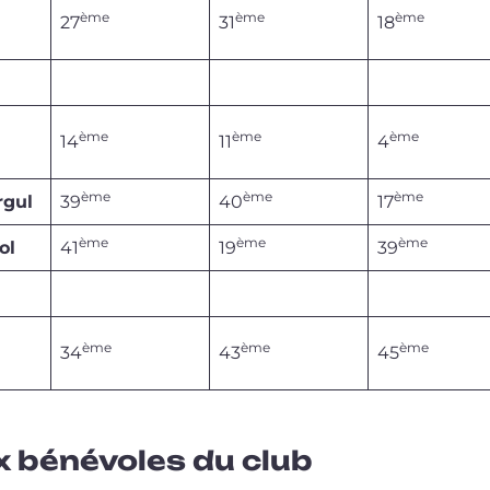
ème
ème
ème
27
31
18
ème
ème
ème
14
11
4
ème
ème
ème
rgul
39
40
17
ème
ème
ème
ol
41
19
39
ème
ème
ème
34
43
45
x bénévoles du club