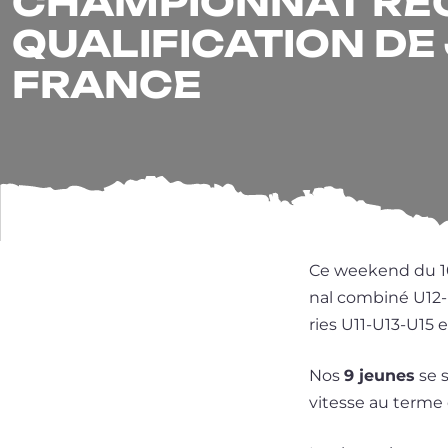
CHAMPIONNAT RÉG
QUALIFICATION D
FRANCE
Ce wee­kend du 10
nal com­bi­né U12-
ries U11-U13-U15 e
Nos
9 jeunes
se s
vitesse au terme