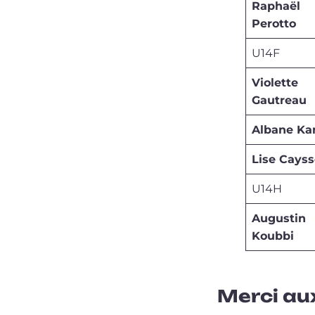
Raphaël
Perotto
U14F
Violette
Gautreau
Albane Ka
Lise Cayss
U14H
Augustin
Koubbi
Merci au