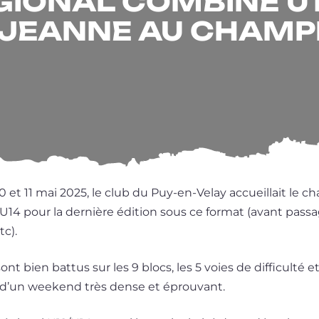
IONAL COMBINÉ U12
E JEANNE AU CHAMP
 et 11 mai 2025, le club du Puy-en-Velay accueillait le ch
U14 pour la der­nière édi­tion sous ce for­mat (avant pas­s
tc).
ont bien bat­tus sur les 9 blocs, les 5 voies de dif­fi­cul­té 
 d’un wee­kend très dense et éprouvant.