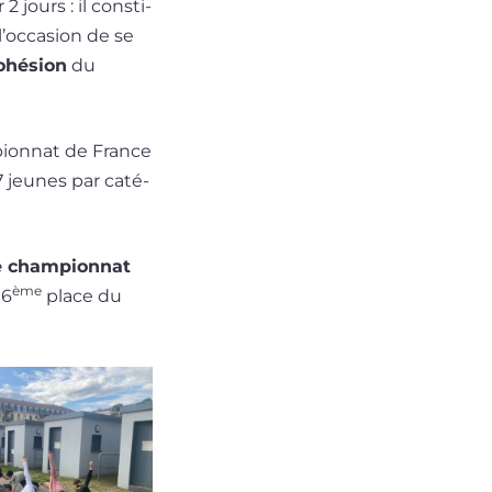
 2 jours : il consti­
’oc­ca­sion de se
ohé­sion
du
­pion­nat de France
 7 jeunes par caté­
le cham­pion­nat
ème
 6
place du