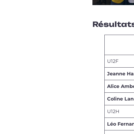
Résultat
U12F
Jeanne Ha
Alice Amb
Coline La
U12H
Léo Ferna