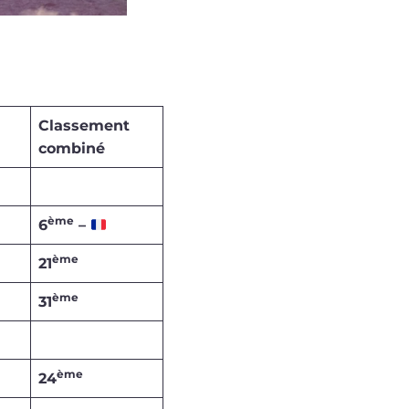
Classement
com­bi­né
ème
6
–
ème
21
ème
31
ème
24