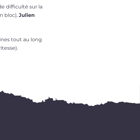
 dif­fi­cul­té sur la
n bloc),
Julien
lines tout au long
itesse).