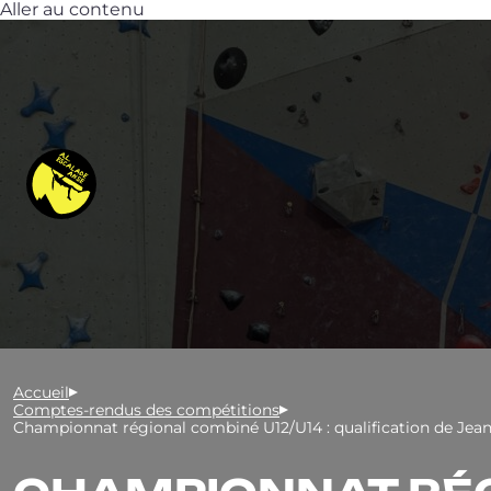
Aller au contenu
Accueil
Comptes-rendus des compétitions
Championnat régional combiné U12/U14 : qualification de Je