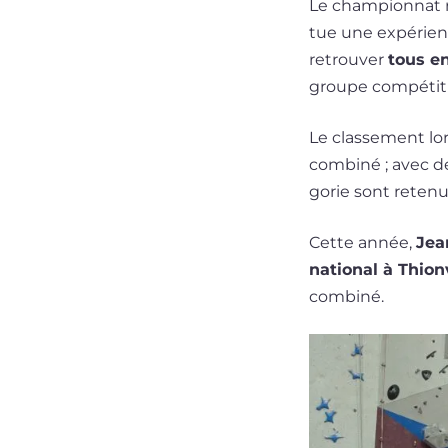
Le cham­pion­nat rég
tue une expé­rienc
retrou­ver
tous e
groupe com­pé­ti­t
Le clas­se­ment lo
com­bi­né ; avec d
go­rie sont rete­n
Cette année,
Jea
natio­nal à Thion
combiné.