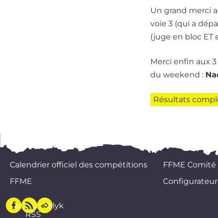
Un grand mer­ci au
voie 3 (qui a dépa
(juge en bloc ET e
Merci enfin aux 3 
du wee­kend :
Na
Résultats com­pl
Calendrier officiel des compétitions
FFME Comité
FFME
Configurateur
Facebook
Flux
Oblyk
RSS