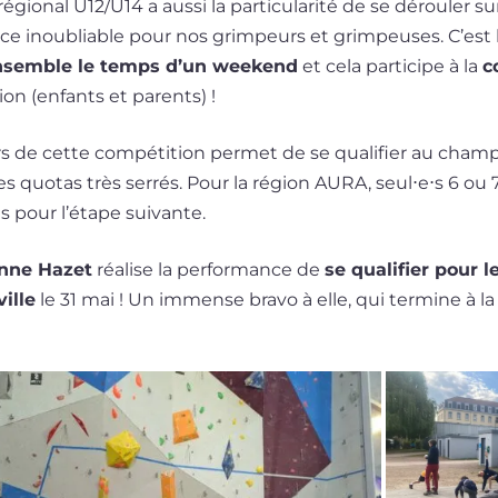
io­nal U12/U14 a aus­si la par­ti­cu­la­ri­té de se dérou­ler sur
e inou­bliable pour nos grim­peurs et grim­peuses. C’est l
nsemble le temps d’un wee­kend
et cela par­ti­cipe à la
c
ion (enfants et parents) !
rs de cette com­pé­ti­tion per­met de se qua­li­fier au cham
es quo­tas très ser­rés. Pour la région AURA, seul⋅e⋅s 6 ou
us pour l’é­tape suivante.
nne Hazet
réa­lise la per­for­mance de
se qua­li­fier pour 
ville
le 31 mai ! Un immense bra­vo à elle, qui ter­mine à la