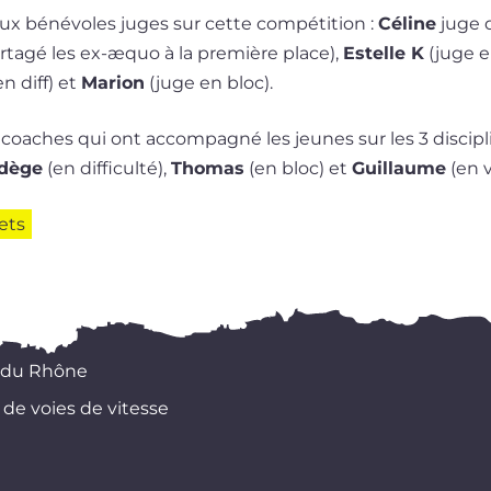
x béné­voles juges sur cette com­pé­ti­tion :
Céline
juge de
r­ta­gé les ex-æquo à la pre­mière place),
Estelle K
(juge e
n diff) et
Marion
(juge en bloc).
coaches qui ont accom­pa­gné les jeunes sur les 3 dis­ci­p
dège
(en dif­fi­cul­té),
Thomas
(en bloc) et
Guillaume
(en v
ets
 du Rhône
 de voies de vitesse