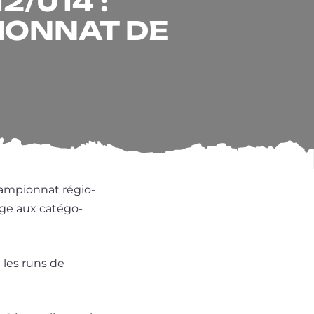
/U14 :
IONNAT DE
am­pion­nat régio­
age aux caté­go­
et les runs de