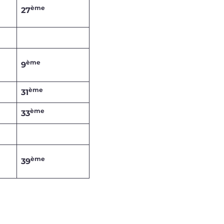
ème
27
ème
9
ème
31
ème
33
ème
39