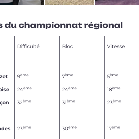
s du championnat régional
Difficulté
Bloc
Vitesse
ème
ème
ème
zet
9
7
5
ème
ème
ème
oise
24
24
18
ème
ème
ème
nçon
32
31
23
ème
ème
ème
ndes
23
30
17