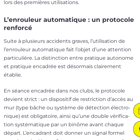
lors des pre­mières utilisations.
L’enrouleur automatique : un protocole
renforcé
Suite à plu­sieurs acci­dents graves, l’u­ti­li­sa­tion de
l’en­rou­leur auto­ma­tique fait l’ob­jet d’une atten­tion
par­ti­cu­lière. La dis­tinc­tion entre pra­tique auto­nome
et pra­tique enca­drée est désor­mais clai­re­ment
établie.
En séance enca­drée dans nos clubs, le pro­to­cole
devient strict : un dis­po­si­tif de res­tric­tion d’ac­cès au
mur (type bâche ou sys­tème de détec­tion élec­tro­
nique) est obli­ga­toire, ain­si qu’une double véri­fi­ca­
tion sys­té­ma­tique par un binôme avant chaque
départ. L’encadrant doit don­ner un signal for­mel