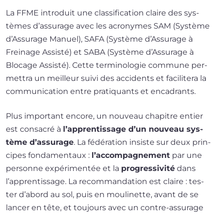
La FFME intro­duit une clas­si­fi­ca­tion claire des sys­
tèmes d’as­su­rage avec les acro­nymes SAM (Système
d’Assurage Manuel), SAFA (Système d’Assurage à
Freinage Assisté) et SABA (Système d’Assurage à
Blocage Assisté). Cette ter­mi­no­lo­gie com­mune per­
met­tra un meilleur sui­vi des acci­dents et faci­li­te­ra la
com­mu­ni­ca­tion entre pra­ti­quants et encadrants.
Plus impor­tant encore, un nou­veau cha­pitre entier
est consa­cré à
l’ap­pren­tis­sage d’un nou­veau sys­
tème d’as­su­rage
. La fédé­ra­tion insiste sur deux prin­
cipes fon­da­men­taux :
l’ac­com­pa­gne­ment
par une
per­sonne expé­ri­men­tée et la
pro­gres­si­vi­té
dans
l’ap­pren­tis­sage. La recom­man­da­tion est claire : tes­
ter d’a­bord au sol, puis en mou­li­nette, avant de se
lan­cer en tête, et tou­jours avec un contre-assurage