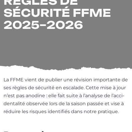
RÈGLES DE
SÉCURITÉ FFME
2025–2026
La FFME vient de publier une révi­sion impor­tante de
ses règles de sécu­ri­té en esca­lade. Cette mise à jour
n’est pas ano­dine : elle fait suite à l’a­na­lyse de l’ac­ci­
den­ta­li­té obser­vée lors de la sai­son pas­sée et vise à
réduire les risques iden­ti­fiés dans notre pratique.