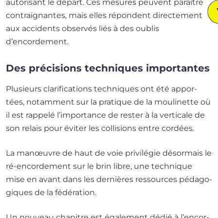
auto­ri­sant le départ. Ces mesures peuvent paraître
contrai­gnantes, mais elles répondent direc­te­ment
aux acci­dents obser­vés liés à des oublis
d’encordement.
Des précisions techniques importantes
Plusieurs cla­ri­fi­ca­tions tech­niques ont été appor­
tées, notam­ment sur la pra­tique de la mou­li­nette où
il est rap­pe­lé l’im­por­tance de res­ter à la ver­ti­cale de
son relais pour évi­ter les col­li­sions entre cordées.
La manœuvre de haut de voie pri­vi­lé­gie désor­mais le
ré-encordement sur le brin libre, une tech­nique
mise en avant dans les der­nières res­sources péda­go­
giques de la fédération.
Un nou­veau cha­pitre est éga­le­ment dédié à l’en­cor­