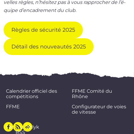
velles règles, n’hé­si­tez pas à vous rap­pro­cher de l’é­
quipe d’en­ca­dre­ment du club.
Règles de sécu­ri­té 2025
Détail des nou­veau­tés 2025
Calendrier officiel des
FFME Comité du
compétitions
Rhône
FFME
Configurateur de voies
de vitesse
Facebook
Flux
Oblyk
RSS