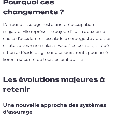
Pourquoi ces
changements ?
L’erreur d’as­su­rage reste une pré­oc­cu­pa­tion
majeure. Elle repré­sente aujourd’­hui la deuxième
cause d’ac­ci­dent en esca­lade à corde, juste après les
chutes dites « nor­males ». Face à ce constat, la fédé­
ra­tion a déci­dé d’a­gir sur plu­sieurs fronts pour amé­
lio­rer la sécu­ri­té de tous les pratiquants.
Les évolutions majeures à
retenir
Une nouvelle approche des systèmes
d’assurage