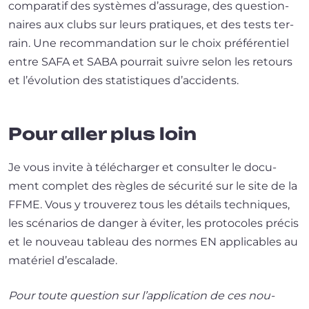
com­pa­ra­tif des sys­tèmes d’as­su­rage, des ques­tion­
naires aux clubs sur leurs pra­tiques, et des tests ter­
rain. Une recom­man­da­tion sur le choix pré­fé­ren­tiel
entre SAFA et SABA pour­rait suivre selon les retours
et l’é­vo­lu­tion des sta­tis­tiques d’accidents.
Pour aller plus loin
Je vous invite à télé­char­ger et consul­ter le docu­
ment com­plet des règles de sécu­ri­té sur le site de la
FFME. Vous y trou­ve­rez tous les détails tech­niques,
les scé­na­rios de dan­ger à évi­ter, les pro­to­coles pré­cis
et le nou­veau tableau des normes EN appli­cables au
maté­riel d’escalade.
Pour toute ques­tion sur l’ap­pli­ca­tion de ces nou­