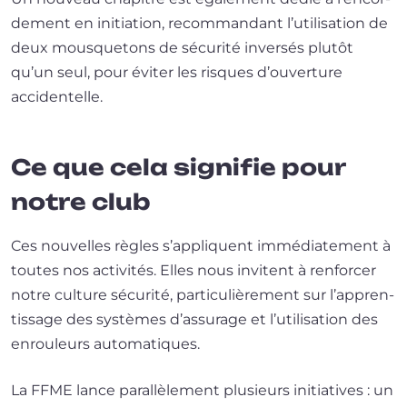
de­ment en ini­tia­tion, recom­man­dant l’u­ti­li­sa­tion de
deux mous­que­tons de sécu­ri­té inver­sés plu­tôt
qu’un seul, pour évi­ter les risques d’ou­ver­ture
accidentelle.
Ce que cela signifie pour
notre club
Ces nou­velles règles s’ap­pliquent immé­dia­te­ment à
toutes nos acti­vi­tés. Elles nous invitent à ren­for­cer
notre culture sécu­ri­té, par­ti­cu­liè­re­ment sur l’ap­pren­
tis­sage des sys­tèmes d’as­su­rage et l’u­ti­li­sa­tion des
enrou­leurs automatiques.
La FFME lance paral­lè­le­ment plu­sieurs ini­tia­tives : un