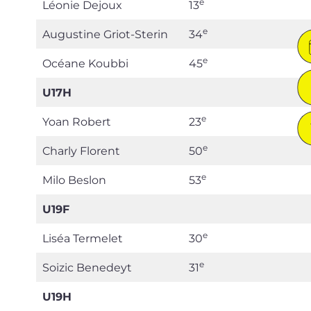
e
Léonie Dejoux
13
e
Augustine Griot-Sterin
34
e
Océane Koubbi
45
U17H
e
Yoan Robert
23
e
Charly Florent
50
e
Milo Beslon
53
U19F
e
Liséa Termelet
30
e
Soizic Benedeyt
31
U19H