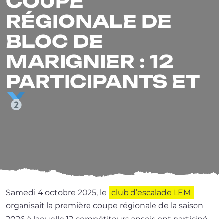
COUPE
RÉGIONALE DE
BLOC DE
MARIGNIER : 12
PARTICIPANTS ET
Samedi 4 octobre 2025, le
club d’es­ca­lade LEM
orga­ni­sait la pre­mière coupe régio­nale de la sai­son
2026 à laquelle 12 com­pé­ti­teurs ansois ont participé.