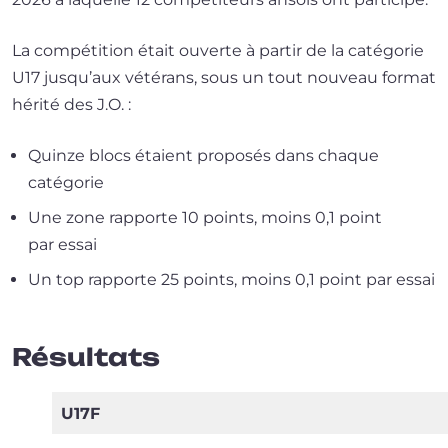
La com­pé­ti­tion était ouverte à par­tir de la caté­go­rie
U17 jus­qu’aux vété­rans, sous un tout nou­veau for­mat
héri­té des J.O. :
Quinze blocs étaient pro­po­sés dans chaque
catégorie
Une zone rap­porte 10 points, moins 0,1 point
par essai
Un top rap­porte 25 points, moins 0,1 point par essai
Résultats
U17F