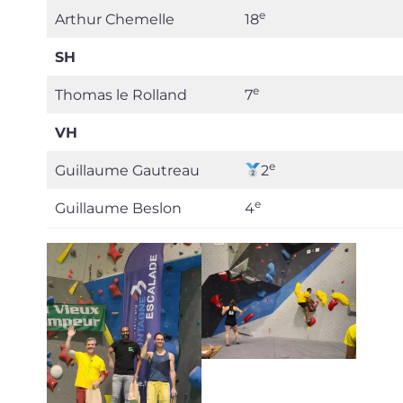
e
Arthur Chemelle
18
SH
e
Thomas le Rolland
7
VH
e
Guillaume Gautreau
2
e
Guillaume Beslon
4