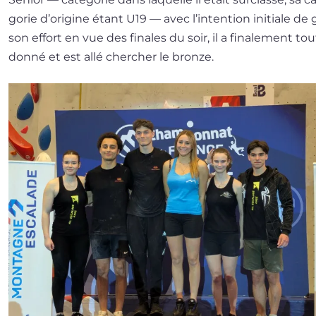
go­rie d’o­ri­gine étant U19 — avec l’in­ten­tion ini­tiale de
son effort en vue des finales du soir, il a fina­le­ment tou
don­né et est allé cher­cher le bronze.