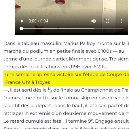
Dans le tableau mas­cu­lin, Marius Palfroy monte sur la 
marche du podium en petite finale avec 6,100s — au
terme d’une jour­née par­ti­cu­liè­re­ment dense. Troisiè
temps des qua­li­fi­ca­tions en U19H avec 6,211s —
une semaine après sa vic­toire sur l’é­tape de Coupe d
France U19 à Troyes
1
—, il est sor­ti dès le
⁄
de finale au Championnat de Fr
8
Jeunes. Une zipette sur le tomoa skip en bas de voie l
ralen­tit dès le départ ; dans le haut, il rate son pad et do
rat­tra­per in extre­mis d’un deuxième mou­ve­ment de 
e
Le retard cumu­lé est fatal. Il ter­mine 9
. Engagé ensui
Senior — caté­go­rie dans laquelle il était sur­clas­sé, sa c