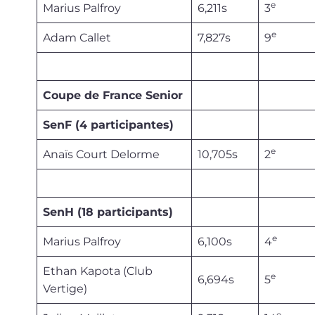
e
Marius Palfroy
6,211s
3
e
Adam Callet
7,827s
9
Coupe de France Senior
SenF (4 participantes)
e
Anaïs Court Delorme
10,705s
2
SenH (18 participants)
e
Marius Palfroy
6,100s
4
Ethan Kapota (Club
e
6,694s
5
Vertige)
e