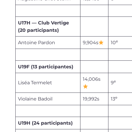
U17H — Club Vertige
(20 participants)
e
Antoine Pardon
9,904s
10
U19F (13 participantes)
14,006s
e
Liséa Termelet
9
e
Violaine Badoil
19,992s
13
U19H (24 participants)