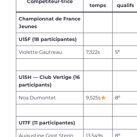
Compétiteur·trice
temps
qualifs
Championnat de France
Jeunes
U15F (18 participantes)
e
Violette Gautreau
7,322s
5
U15H — Club Vertige (16
participants)
e
Noa Dumontet
9,525s
8
U17F (11 participantes)
e
Augustine Griot Sterin
13,549s
8