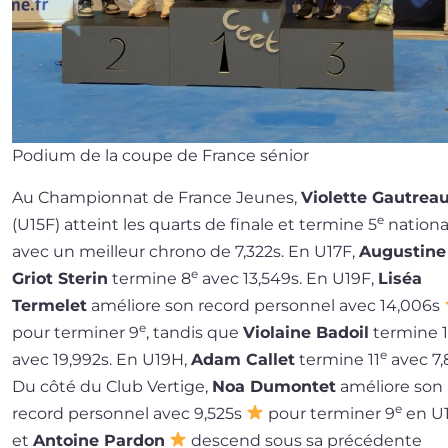
Podium de la coupe de France sénior
Au Championnat de France Jeunes,
Violette Gautrea
e
(U15F) atteint les quarts de finale et ter­mine 5
natio­na
avec un meilleur chro­no de 7,322s. En U17F,
Augustine
e
Griot Sterin
ter­mine 8
avec 13,549s. En U19F,
Liséa
Termelet
amé­liore son record per­son­nel avec 14,006s
e
pour ter­mi­ner 9
, tan­dis que
Violaine Badoil
ter­mine 
e
avec 19,992s. En U19H,
Adam Callet
ter­mine 11
avec 7,
Du côté du Club Vertige,
Noa Dumontet
amé­liore son
e
record per­son­nel avec 9,525s
pour ter­mi­ner 9
en U1
et
Antoine Pardon
des­cend sous sa pré­cé­dente