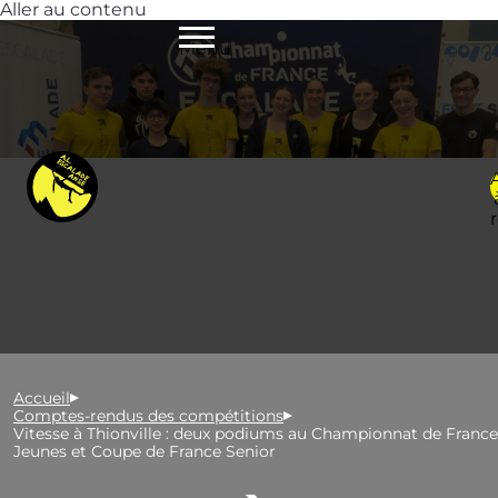
Aller au contenu
Menu
Accueil
Comptes-rendus des compétitions
Vitesse à Thionville : deux podiums au Championnat de France
Jeunes et Coupe de France Senior