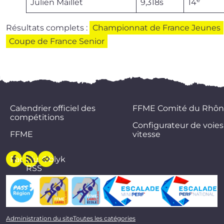
Julien Maillet
9,318s
14
Résultats com­plets :
Championnat de France Jeunes
Coupe de France Senior
Calendrier officiel des
FFME Comité du Rhôn
compétitions
Configurateur de voies
FFME
vitesse
Facebook
Flux
Oblyk
RSS
Administration du site
Toutes les catégories