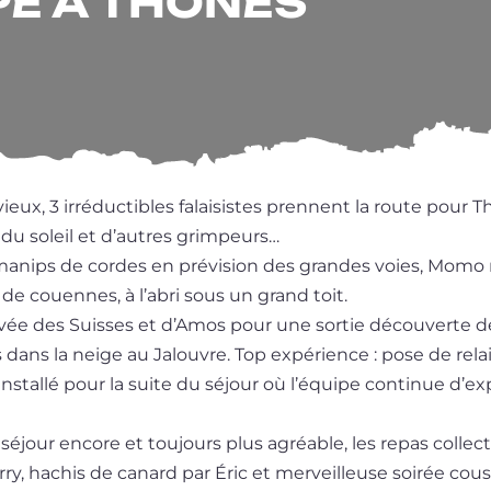
PE À THÔNES
ieux, 3 irré­duc­tibles falai­sistes prennent la route pour T
 du soleil et d’autres grim­peurs…
anips de cordes en pré­vi­sion des grandes voies, Mo
e de couennes, à l’a­bri sous un grand toit.
i­vée des Suisses et d’Amos pour une sor­tie décou­verte 
dans la neige au Jalouvre. Top expé­rience : pose de relais
ins­tal­lé pour la suite du séjour où l’é­quipe conti­nue d’ex­p
éjour encore et tou­jours plus agréable, les repas col­lec­ti
rry, hachis de canard par Éric et mer­veilleuse soi­rée cous