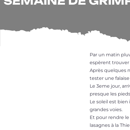
SEMAINE DE GRIM
Par un matin plu­v
espèrent trou­ver
Après quelques m
tes­ter une falais
Le 3eme jour, arr
presque les pieds 
Le soleil est bien 
grandes voies.
Et pour rendre le s
lasagnes à la Thie