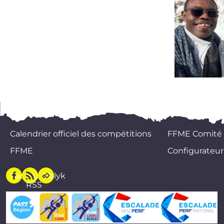
Calendrier officiel des compétitions
FFME Comité
FFME
Configurateur
Facebook
Flux
Oblyk
RSS