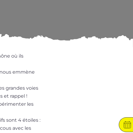
hône où ils
mo nous emmène
des grandes voies
 et rap­pel !
é­ri­men­ter les
fs sont 4 étoiles :
­cous avec les