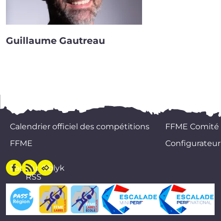
Guillaume Gautreau
Calendrier officiel des compétitions
FFME Comité
FFME
Configurateur
Facebook
Flux
Oblyk
RSS