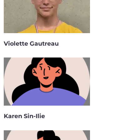
Violette Gautreau
Karen Sin-Ilie