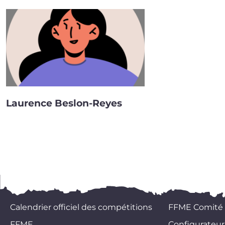
Laurence Beslon-Reyes
Calendrier officiel des compétitions
FFME Comité
FFME
Configurateur