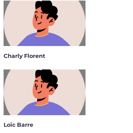
Charly Florent
Loïc Barre