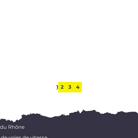
1
2
3
4
 du Rhône
 de voies de vitesse