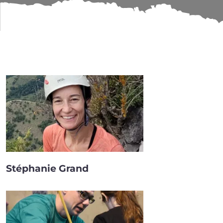
ENCADRANT⋅E⋅S
Stéphanie Grand