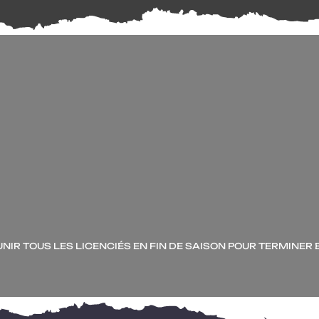
NIR TOUS LES LICEN­CIÉS EN FIN DE SAI­SON POUR TER­MI­NE