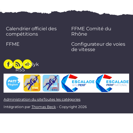
Calendrier officiel des
FFME Comité du
compétitions
Rhône
FFME
Configurateur de voies
de vitesse
Facebook
Flux
Oblyk
RSS
Administration du site
Toutes les catégories
Intégration par
Thomas Beck
- Copyright 2026