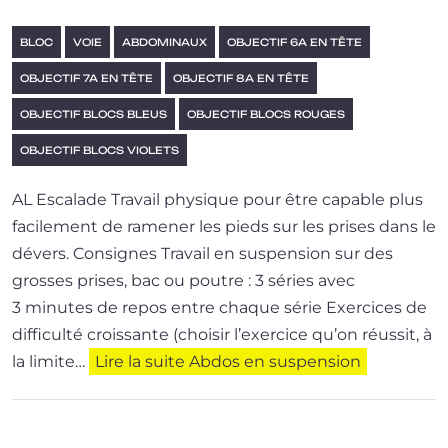
BLOC
VOIE
ABDOMINAUX
OBJECTIF 6A EN TÊTE
OBJECTIF 7A EN TÊTE
OBJECTIF 8A EN TÊTE
OBJECTIF BLOCS BLEUS
OBJECTIF BLOCS ROUGES
OBJECTIF BLOCS VIOLETS
AL Escalade Travail phy­sique pour être capable plus
faci­le­ment de rame­ner les pieds sur les prises dans le
dévers. Consignes Travail en sus­pen­sion sur des
grosses prises, bac ou poutre : 3 séries avec
3 minutes de repos entre chaque série Exercices de
dif­fi­cul­té crois­sante (choi­sir l’exer­cice qu’on réus­sit, à
la limite…
Lire la suite
Abdos en suspension