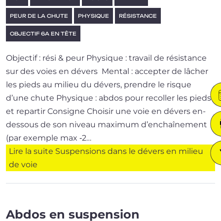
PEUR DE LA CHUTE
PHYSIQUE
RÉSISTANCE
OBJECTIF 6A EN TÊTE
Objectif : rési & peur Physique : tra­vail de résis­tance
sur des voies en dévers Mental : accep­ter de lâcher
les pieds au milieu du dévers, prendre le risque
d’une chute Physique : abdos pour recol­ler les pieds
et repartir Consigne Choisir une voie en dévers en-
dessous de son niveau maxi­mum d’en­chaî­ne­ment
(par exemple max ‑2…
Lire la suite
Suspensions dans le dévers en milieu
de voie
Abdos en suspension