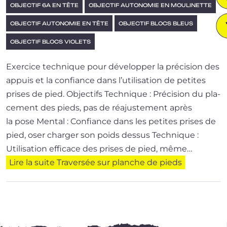
OBJECTIF 6A EN TÊTE
OBJECTIF AUTONOMIE EN MOULINETTE
OBJECTIF AUTONOMIE EN TÊTE
OBJECTIF BLOCS BLEUS
OBJECTIF BLOCS VIOLETS
Exercice tech­nique pour déve­lop­per la pré­ci­sion des
appuis et la confiance dans l’u­ti­li­sa­tion de petites
prises de pied. Objectifs Technique : Précision du pla­
ce­ment des pieds, pas de réajus­te­ment après
la pose Mental : Confiance dans les petites prises de
pied, oser char­ger son poids dessus Technique :
Utilisation effi­cace des prises de pied, même…
Lire la suite
Traversée sur planche de pieds