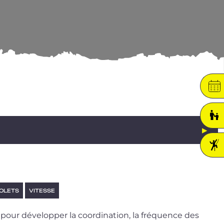
IOLETS
VITESSE
pour déve­lop­per la coor­di­na­tion, la fré­quence des