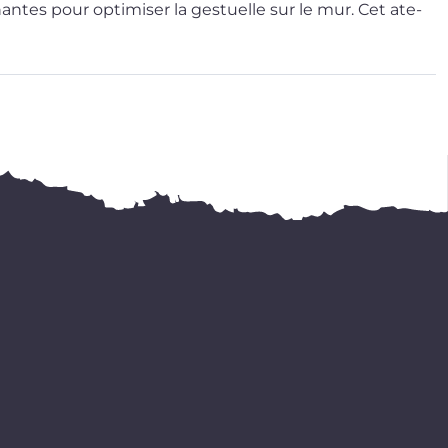
antes pour opti­mi­ser la ges­tuelle sur le mur. Cet ate­