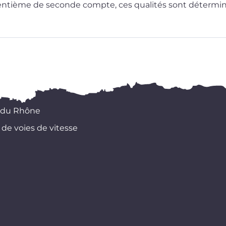
 cen­tième de seconde compte, ces qua­li­tés sont déter­mi­n
 du Rhône
 de voies de vitesse