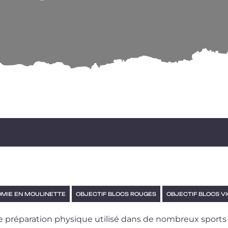
MIE EN MOULINETTE
OBJECTIF BLOCS ROUGES
OBJECTIF BLOCS V
e pré­pa­ra­tion phy­sique uti­li­sé dans de nom­breux sports 