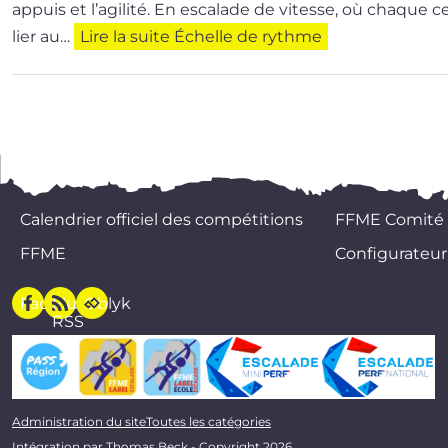
appuis et l’a­gi­li­té. En esca­lade de vitesse, où chaque
lier au…
Lire la suite
Échelle de rythme
Calendrier officiel des compétitions
FFME Comité
FFME
Configurateur
Facebook
Flux
Oblyk
RSS
Administration du site
Toutes les catégories
Intégration par
Thomas Beck
- Copyright 2026