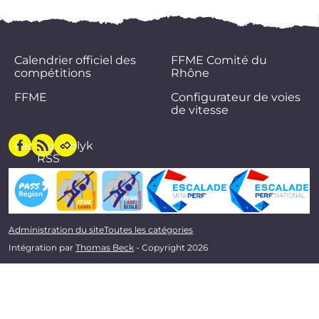
Calendrier officiel des
FFME Comité du
compétitions
Rhône
FFME
Configurateur de voies
de vitesse
Facebook
Flux
Oblyk
RSS
Administration du site
Toutes les catégories
Intégration par
Thomas Beck
- Copyright 2026