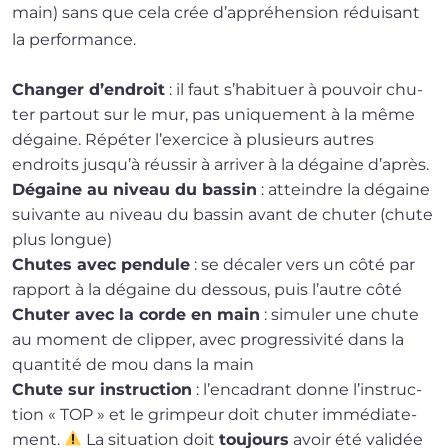
main) sans que cela crée d’ap­pré­hen­sion rédui­sant
la performance.
Changer d’en­droit
: il faut s’ha­bi­tuer à pou­voir chu­
ter par­tout sur le mur, pas uni­que­ment à la même
dégaine. Répéter l’exer­cice à plu­sieurs autres
endroits jus­qu’à réus­sir à arri­ver à la dégaine d’après.
Dégaine au niveau du bas­sin
: atteindre la dégaine
sui­vante au niveau du bas­sin avant de chu­ter (chute
plus longue)
Chutes avec pen­dule
: se déca­ler vers un côté par
rap­port à la dégaine du des­sous, puis l’autre côté
Chuter avec la corde en main
: simu­ler une chute
au moment de clip­per, avec pro­gres­si­vi­té dans la
quan­ti­té de mou dans la main
Chute sur ins­truc­tion
: l’en­ca­drant donne l’ins­truc­
tion « TOP » et le grim­peur doit chu­ter immé­dia­te­
ment.
La situa­tion doit
tou­jours
avoir été vali­dée