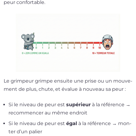
peur confortable.
Le grim­peur grimpe ensuite une prise ou un mou­ve­
ment de plus, chute, et éva­lue à nou­veau sa peur :
Si le niveau de peur est
supé­rieur
à la réfé­rence →
recom­men­cer au même endroit
Si le niveau de peur est
égal
à la réfé­rence → mon­
ter d’un palier