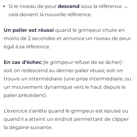
Si le niveau de peur
des­cend
sous la réfé­rence →
cela devient la nou­velle référence
Un palier est réus­si
quand le grim­peur chute en
moins de 2 secondes et annonce un niveau de peur
égal à sa référence.
En cas d’é­chec
(le grim­peur refuse de se lâcher) :
soit on redes­cend au der­nier palier réus­si, soit on
trouve un inter­mé­diaire (une prise inter­mé­diaire, ou
un mou­ve­ment dyna­mique vers le haut depuis le
palier précédent).
L’exercice s’ar­rête quand le grim­peur est épui­sé ou
quand il a atteint un endroit per­met­tant de clip­per
la dégaine suivante.