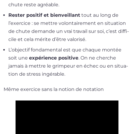
chute reste agréable.
Rester posi­tif et bien­veillant
tout au long de
l’exer­cice : se mettre volon­tai­re­ment en situa­tion
de chute demande un vrai tra­vail sur soi, c’est dif­fi­
cile et cela mérite d’être valorisé.
L’objectif fon­da­men­tal est que chaque mon­tée
soit une
expé­rience posi­tive
. On ne cherche
jamais à mettre le grim­peur en échec ou en situa­
tion de stress ingérable.
Même exer­cice sans la notion de notation