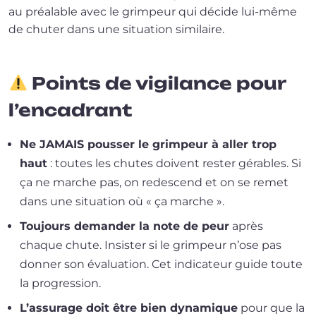
au préa­lable avec le grim­peur qui décide lui-même
de chu­ter dans une situa­tion similaire.
Points de vigilance pour
l’encadrant
Ne JAMAIS pous­ser le grim­peur à aller trop
haut
: toutes les chutes doivent res­ter gérables. Si
ça ne marche pas, on redes­cend et on se remet
dans une situa­tion où « ça marche ».
Toujours deman­der la note de peur
après
chaque chute. Insister si le grim­peur n’ose pas
don­ner son éva­lua­tion. Cet indi­ca­teur guide toute
la progression.
L’assurage doit être bien dyna­mique
pour que la