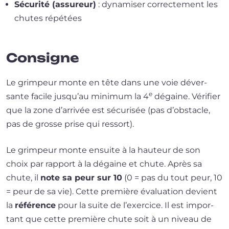
Sécurité (assu­reur)
: dyna­mi­ser cor­rec­te­ment les
chutes répétées
Consigne
Le grim­peur monte en tête dans une voie déver­
e
sante facile jus­qu’au mini­mum la 4
dégaine. Vérifier
que la zone d’ar­ri­vée est sécu­ri­sée (pas d’obs­tacle,
pas de grosse prise qui ressort).
Le grim­peur monte ensuite à la hau­teur de son
choix par rap­port à la dégaine et chute. Après sa
chute, il
note sa peur sur 10
(0 = pas du tout peur, 10
= peur de sa vie). Cette pre­mière éva­lua­tion devient
la
réfé­rence
pour la suite de l’exer­cice. Il est impor­
tant que cette pre­mière chute soit à un niveau de