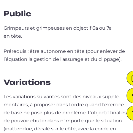
Public
Grimpeurs et grim­peuses en objec­tif 6a ou 7a
en tête.
Prérequis : être auto­nome en tête (pour enle­ver de
l’é­qua­tion la ges­tion de l’as­su­rage et du clippage).
Variations
Les varia­tions sui­vantes sont des niveaux sup­plé­
men­taires, à pro­po­ser dans l’ordre quand l’exer­cice
de base ne pose plus de pro­blème. L’objectif final est
de pou­voir chu­ter dans n’im­porte quelle situa­tion
(inat­ten­due, déca­lé sur le côté, avec la corde en