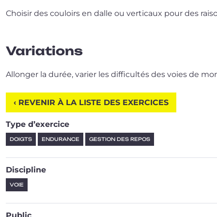
Choisir des cou­loirs en dalle ou ver­ti­caux pour des rai­
Variations
Allonger la durée, varier les dif­fi­cul­tés des voies de m
‹ REVENIR À LA LISTE DES EXERCICES
Type d’exercice
DOIGTS
ENDURANCE
GESTION DES REPOS
Discipline
VOIE
Public