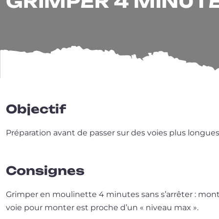
GRIMPER 4 MINUTE
Objectif
Préparation avant de pas­ser sur des voies plus longue
Consignes
Grimper en mou­li­nette 4 minutes sans s’ar­rê­ter : mon­t
voie pour mon­ter est proche d’un « niveau max ».