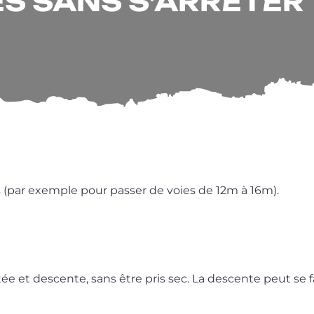
S SANS S’ARRÊTER
s (par exemple pour pas­ser de voies de 12m à 16m).
ée et des­cente, sans être pris sec. La des­cente peut se fa