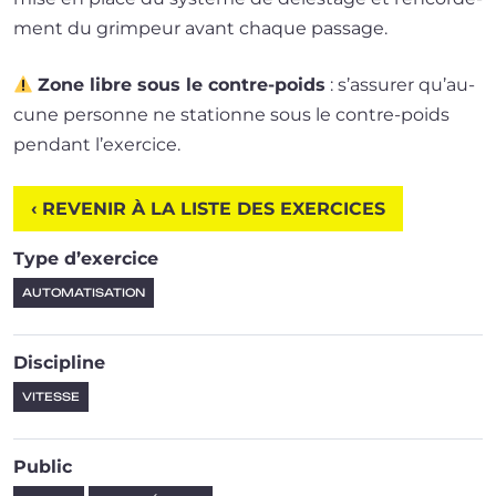
ment du grim­peur avant chaque passage.
Zone libre sous le contre-poids
: s’as­su­rer qu’au­
cune per­sonne ne sta­tionne sous le contre-poids
pen­dant l’exercice.
‹ REVENIR À LA LISTE DES EXERCICES
Type d’exercice
AUTOMATISATION
Discipline
VITESSE
Public