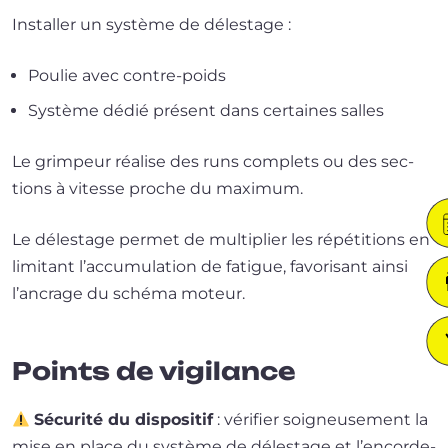
Installer un sys­tème de délestage :
Poulie avec contre-poids
Système dédié pré­sent dans cer­taines salles
Le grim­peur réa­lise des runs com­plets ou des sec­
tions à vitesse proche du maximum.
Le déles­tage per­met de mul­ti­plier les répé­ti­tions en
limi­tant l’ac­cu­mu­la­tion de fatigue, favo­ri­sant ain­si
l’an­crage du sché­ma moteur.
Points de vigilance
Sécurité du dis­po­si­tif
: véri­fier soi­gneu­se­ment la
mise en place du sys­tème de déles­tage et l’en­cor­de­