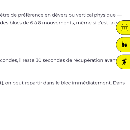
tre de pré­fé­rence en dévers ou ver­ti­cal phy­sique —
le des blocs de 6 à 8 mou­ve­ments, même si c’est la qua­
ondes, il reste 30 secondes de récu­pé­ra­tion avant le
, on peut repar­tir dans le bloc immé­dia­te­ment. Dans