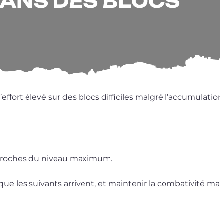
DANS DES BLOCS
­fort éle­vé sur des blocs dif­fi­ciles mal­gré l’ac­cu­mu­la­ti
cs proches du niveau maximum.
les sui­vants arrivent, et main­te­nir la com­ba­ti­vi­té mal­