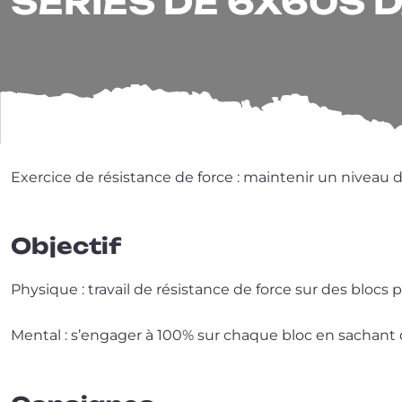
SÉRIES DE 6X60S 
Exercice de résis­tance de force : main­te­nir un niveau d’ef
Objectif
Physique : tra­vail de résis­tance de force sur des blo
Mental : s’en­ga­ger à 100% sur chaque bloc en sachant que 