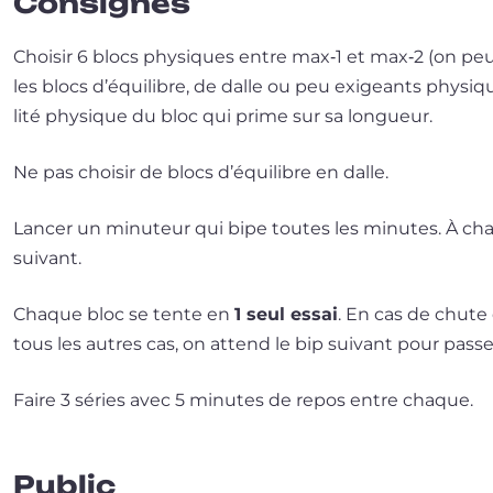
Consignes
Choisir 6 blocs phy­siques entre max‑1 et max‑2 (on peut
les blocs d’é­qui­libre, de dalle ou peu exi­geants phy­s
li­té phy­sique du bloc qui prime sur sa longueur.
Ne pas choi­sir de blocs d’é­qui­libre en dalle.
Lancer un minu­teur qui bipe toutes les minutes. À chaqu
suivant.
Chaque bloc se tente en
1 seul essai
. En cas de chute
tous les autres cas, on attend le bip sui­vant pour pas­se
Faire 3 séries avec 5 minutes de repos entre chaque.
Public