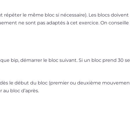
 répé­ter le même bloc si néces­saire). Les blocs doivent ê
i­que­ment ne sont pas adap­tés à cet exer­cice. On conseil
e bip, démar­rer le bloc sui­vant. Si un bloc prend 30 sec
 dès le début du bloc (pre­mier ou deuxième mou­ve­ment)
r au bloc d’après.