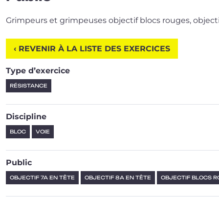
Grimpeurs et grim­peuses objec­tif blocs rouges, objec­ti
‹ REVENIR À LA LISTE DES EXERCICES
Type d’exercice
RÉSISTANCE
Discipline
BLOC
VOIE
Public
OBJECTIF 7A EN TÊTE
OBJECTIF 8A EN TÊTE
OBJECTIF BLOCS 