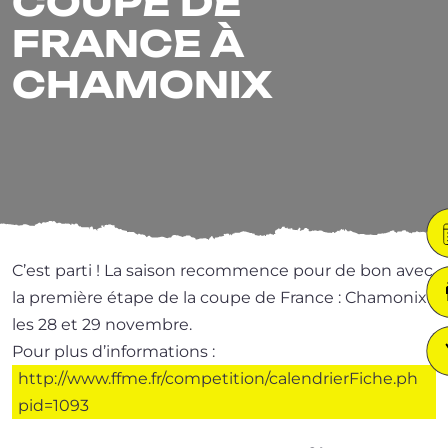
COUPE DE
FRANCE À
CHAMONIX
C’est par­ti ! La sai­son recom­mence pour de bon avec
la pre­mière étape de la coupe de France : Chamonix
les 28 et 29 novembre.
Pour plus d’in­for­ma­tions :
http://​www​.ffme​.fr/​c​o​m​p​e​t​i​t​i​o​n​/​c​a​l​e​n​d​r​i​e​r​F​i​c​h​e​.​p​h​
pid=1093