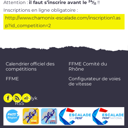
24
Attention :
il faut s’ins­crire avant le
⁄
!!
11
Inscriptions en ligne obli­ga­toire :
http://​www​.cha​mo​nix​-esca​lade​.com/​i​n​s​c​r​i​p​t​i​o​n​1​.​a​s​
p​?​i​d​_​c​o​m​p​e​tition=2
Calendrier officiel des
FFME Comité du
compétitions
Rhône
FFME
Configurateur de voies
de vitesse
Facebook
Flux
Oblyk
RSS