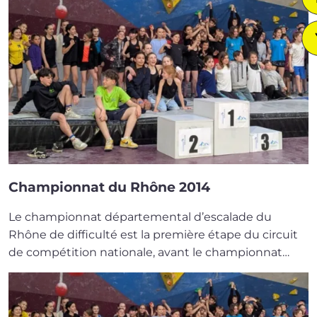
Championnat du Rhône 2014
Le cham­pion­nat dépar­te­men­tal d’escalade du
Rhône de dif­fi­cul­té est la pre­mière étape du cir­cuit
de com­pé­ti­tion natio­nale, avant le cham­pion­nat…