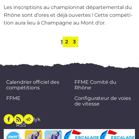
Les ins­crip­tions au cham­pion­nat dépar­te­men­tal du
Rhône sont d’ores et déjà ouvertes ! Cette com­pé­ti­
tion aura lieu à Champagne au Mont d’or.
1
2
3
Calendrier officiel des
FFME Comité du
compétitions
Rhône
FFME
Configurateur de voies
de vitesse
Facebook
Flux
Oblyk
RSS