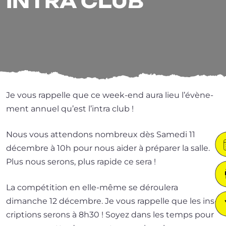
INTRA CLUB
Je vous rap­pelle que ce week-end aura lieu l’é­vè­ne­
ment annuel qu’est l’in­tra club !
Nous vous atten­dons nom­breux dès Samedi 11
décembre à 10h pour nous aider à pré­pa­rer la salle.
Plus nous serons, plus rapide ce sera !
La com­pé­ti­tion en elle-même se dérou­le­ra
dimanche 12 décembre. Je vous rap­pelle que les ins­
crip­tions serons à 8h30 ! Soyez dans les temps pour