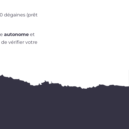
0 dégaines (prêt
re
auto­nome
et
de véri­fier votre