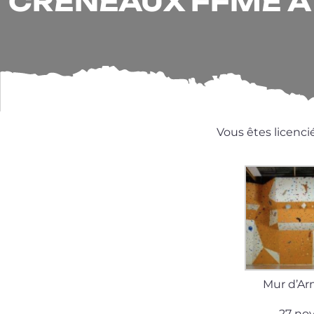
CRÉNEAUX FFME À 
Vous êtes licenci
Mur d’Ar
27 nove