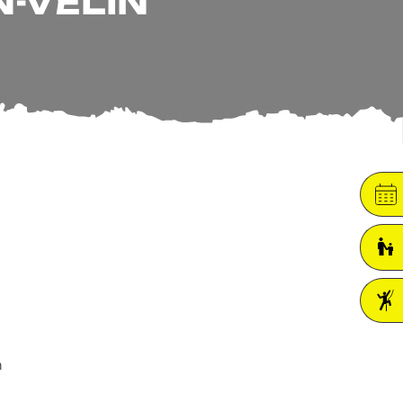
N-VELIN
n