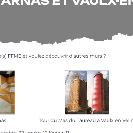
ARNAS ET VAULX-E
é(s) FFME et vou­lez décou­vrir d’autres murs ?
nas
Tour du Mas du Taureau à Vaulx en Veli
mbre, 22 jan­vier, 12 février, 11