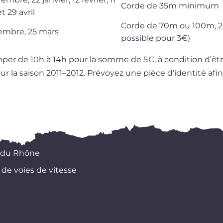
Corde de 35m minimum
t 29 avril
Corde de 70m ou 100m, 2
embre, 25 mars
pos­sible pour 3€)
­per de 10h à 14h pour la somme de 5€, à condi­tion d’êt
r la sai­son 2011–2012. Prévoyez une pièce d’i­den­ti­té afin 
 du Rhône
 de voies de vitesse