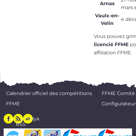
Arnas
mars e
Vaulx-en-
4 déc
Velin
Vous pou­vez grim
licen­cié FFME
pou
affi­lia­tion FFME.
Calendrier officiel des compétitions
FFME Comité
FFME
Configurateur
Facebook
Flux
Oblyk
RSS