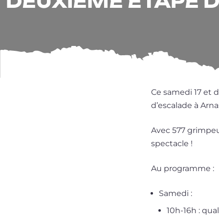
DEUXIÈME ÉTAPE D
Ce same­di 17 et 
d’es­ca­lade à Arna
Avec 577 grim­peur
spectacle !
Au pro­gramme :
Samedi :
10h-16h : qual