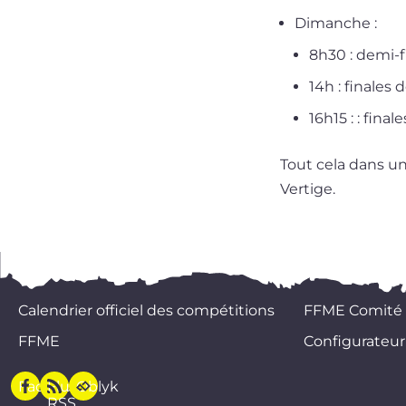
Dimanche :
8h30 : demi-f
14h : finales 
16h15 : : fina
Tout cela dans un
Vertige.
Calendrier officiel des compétitions
FFME Comité
FFME
Configurateur
Facebook
Flux
Oblyk
RSS