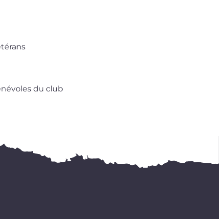
vétérans
éné­voles du club