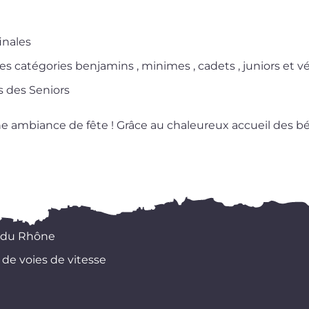
inales
des caté­go­ries ben­ja­mins , minimes , cadets , juniors et 
les des Seniors
e ambiance de fête ! Grâce au cha­leu­reux accueil des b
 du Rhône
 de voies de vitesse