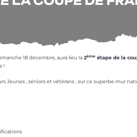
E LA COUPE DE FR
ème
dimanche 18 décembre, aura lieu la
2
étape de la cou
s !
s Jeunes , séniors et vété­rans , sur ce superbe mur natio­
ifications