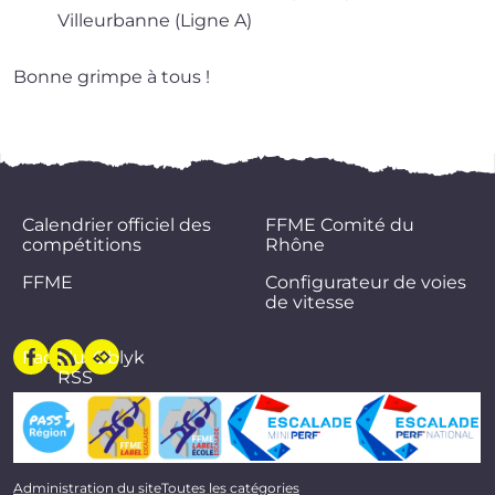
Villeurbanne (Ligne A)
Bonne grimpe à tous !
Calendrier officiel des
FFME Comité du
compétitions
Rhône
FFME
Configurateur de voies
de vitesse
Facebook
Flux
Oblyk
RSS
Administration du site
Toutes les catégories