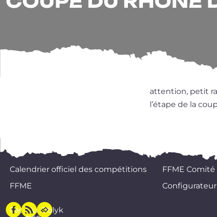
COUPE DU RHONE 
atten­tion, petit r
l’é­tape de la co
Calendrier officiel des compétitions
FFME Comité
FFME
Configurateur
Facebook
Flux
Oblyk