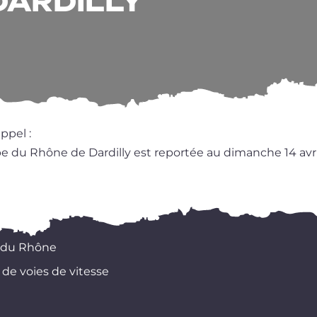
DARDILLY
appel :
upe du Rhône de Dardilly est repor­tée au dimanche 14 avr
 du Rhône
 de voies de vitesse