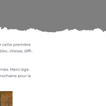
ur cette pre­mière
oc, vitesse, dif­fi­
­née. Merci éga­
ro­chaine pour la