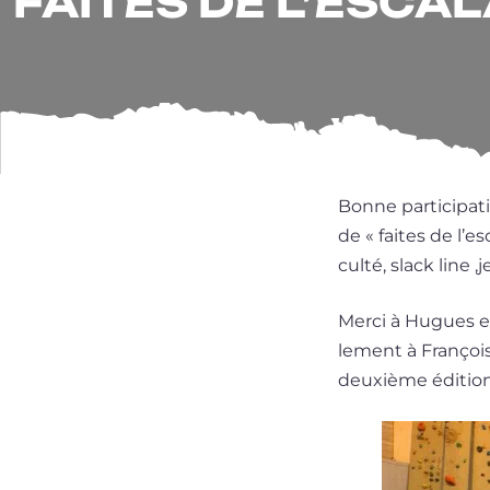
FAITES DE L’ESCA
Bonne par­ti­ci­pa
de « faites de l’es­
cul­té, slack line 
Merci à Hugues et
le­ment à Françoi
deuxième édition