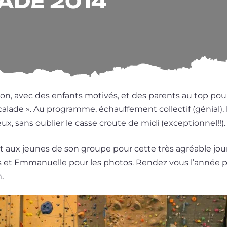
LADE 2014
­tion, avec des enfants moti­vés, et des parents au top po
ca­lade ». Au pro­gramme, échauf­fe­ment col­lec­tif (génial), bl
‚jeux, sans oublier le casse croute de midi (excep­tion­nel!!).
 aux jeunes de son groupe pour cette très agréable jour
s et Emmanuelle pour les pho­tos. Rendez vous l’an­née p
.