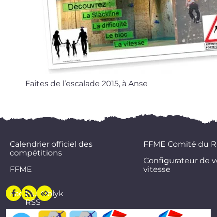
Faites de l’es­ca­lade 2015, à Anse
Calendrier officiel des
FFME Comité du 
compétitions
Configurateur de v
FFME
vitesse
Facebook
Flux
Oblyk
RSS