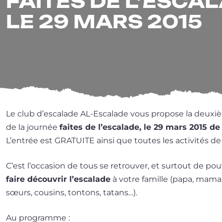
FAITES DE L’ESCA
LE 29 MARS 2015
Le club d’es­ca­lade AL-Escalade vous pro­pose la deuxi
de la jour­née
faites de l’es­ca­lade, le 29 mars 2015 d
L’entrée est GRATUITE ain­si que toutes les acti­vi­tés de
C’est l’occasion de tous se retrou­ver, et sur­tout de pou
faire décou­vrir l’es­ca­lade
à votre famille (papa, maman
sœurs, cou­sins, ton­tons, tatans…).
Au pro­gramme :