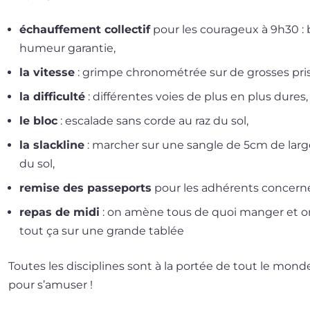
échauf­fe­ment col­lec­tif
pour les cou­ra­geux à 9h30 
humeur garantie,
la vitesse
: grimpe chro­no­mé­trée sur de grosses pri
la dif­fi­cul­té
: dif­fé­rentes voies de plus en plus dures,
le bloc
: esca­lade sans corde au raz du sol,
la sla­ck­line
: mar­cher sur une sangle de 5cm de lar
du sol,
remise des pas­se­ports
pour les adhé­rents concern
repas de midi
: on amène tous de quoi man­ger et 
tout ça sur une grande tablée
Toutes les dis­ci­plines sont à la por­tée de tout le monde
pour s’amuser !