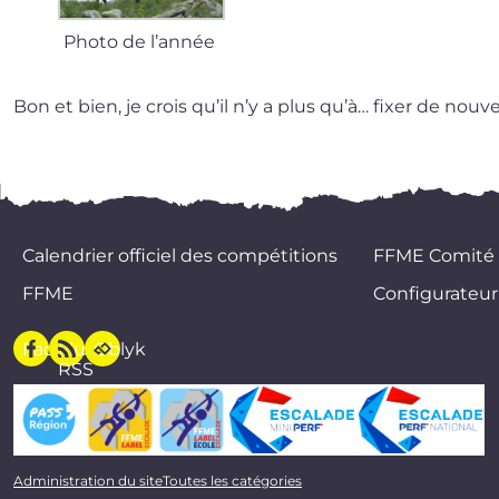
Photo de l’année
Bon et bien, je crois qu’il n’y a plus qu’à… fixer de nou­
Calendrier officiel des compétitions
FFME Comité
FFME
Configurateur
Facebook
Flux
Oblyk
RSS
Administration du site
Toutes les catégories