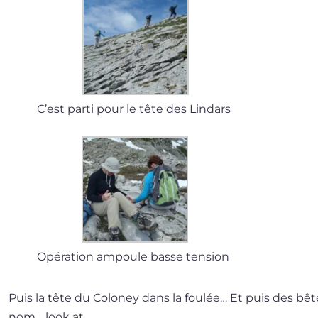
C’est par­ti pour le tête des Lindars
Opération ampoule basse tension
Puis la tête du Coloney dans la fou­lée… Et puis des bêt
nom… look at…