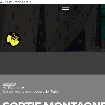
Aller au contenu
Menu
Accueil
AL Escalade
Sortie montagne : désert de Platé