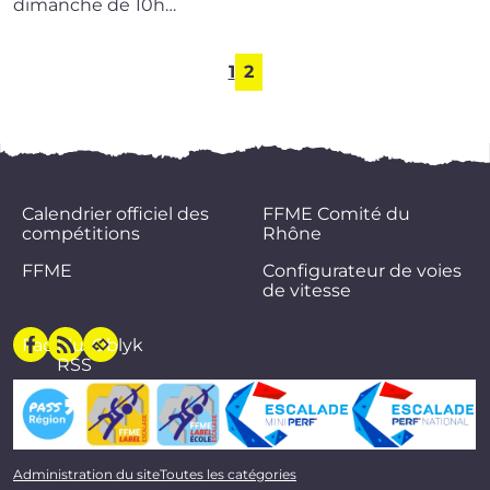
dimanche de 10h…
1
2
Calendrier officiel des
FFME Comité du
compétitions
Rhône
FFME
Configurateur de voies
de vitesse
Facebook
Flux
Oblyk
RSS
Administration du site
Toutes les catégories