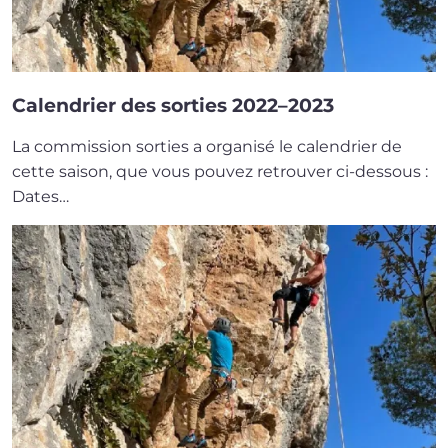
Calendrier des sorties 2022–2023
La com­mis­sion sor­ties a orga­ni­sé le calen­drier de
cette sai­son, que vous pou­vez retrou­ver ci-dessous :
Dates…