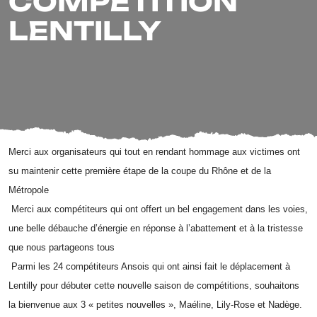
COMPÉTITION
LENTILLY
Merci aux orga­ni­sa­teurs qui tout en ren­dant hom­mage aux vic­times ont
su main­te­nir cette pre­mière étape de la coupe du Rhône et de la
Métropole
Merci aux com­pé­ti­teurs qui ont offert un bel enga­ge­ment dans les voies,
une belle débauche d’éner­gie en réponse à l’a­bat­te­ment et à la tris­tesse
que nous par­ta­geons tous
Parmi les 24 com­pé­ti­teurs Ansois qui ont ain­si fait le dépla­ce­ment à
Lentilly pour débu­ter cette nou­velle sai­son de com­pé­ti­tions, sou­hai­tons
la bien­ve­nue aux 3 « petites nou­velles », Maéline, Lily-Rose et Nadège.