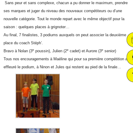
Sans peur et sans com­plexe, cha­cun a pu don­ner le maxi­mum, prendre
ses marques et juger du niveau des nou­veaux com­pé­ti­teurs ou d’une
nou­velle caté­go­rie. Tout le monde repart avec le même objec­tif pour la
sai­son : quelques places à grignoter…
Au final, 7 fina­listes, 3 podiums aux­quels on peut asso­cier la deuxième
place du coach Stéph’.
e
e
e
Bravo à Nolan (3
pous­sin), Julien (2
cadet) et Aurore (3
senior)
Tous nos encou­ra­ge­ments à Maéline qui pour sa pre­mière com­pé­ti­tion a
effleu­ré le podium, à Ninon et Jules qui res­tent au pied de la finale…