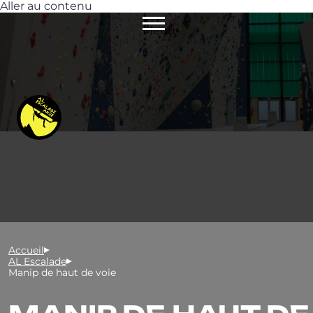
Aller au contenu
Menu
Accueil
AL Escalade
Manip de haut de voie