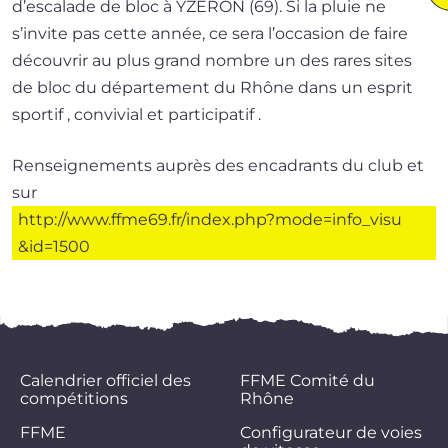
d’escalade de bloc à YZERON (69). Si la pluie ne
s’invite pas cette année, ce sera l’occasion de faire
décou­vrir au plus grand nombre un des rares sites
de bloc du dépar­te­ment du Rhône dans un esprit
spor­tif , convi­vial et participatif .
Renseignements auprès des enca­drants du club et
sur
http://​www​.ffme69​.fr/​i​n​d​e​x​.​p​h​p​?​m​o​d​e​=​i​n​f​o​_​v​i​s​u​
&id=1500
Calendrier officiel des
FFME Comité du
compétitions
Rhône
FFME
Configurateur de voies