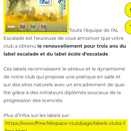
Toute l’é­quipe de l’AL
Escalade est heu­reuse de vous annon­cer que votre
club a obte­nu
le renou­vel­le­ment pour trois ans du
label esca­lade et du label école d’esca­lade
.
Ces labels recon­naissent le sérieux et le dyna­misme
de notre club qui pro­pose une pra­tique en salle et
sur des sites natu­rels avec un enca­dre­ment de qua­
li­té grâce à des ini­tia­teurs diplô­més sou­cieux de la
pro­gres­sion des licenciés.
Plus d’in­fos sur les labels sur :
https://​www​.ffme​.fr/​e​s​p​a​c​e​-​c​l​u​b​/​p​a​g​e​/​l​a​b​e​l​s​-​c​l​u​b​s​-​f​