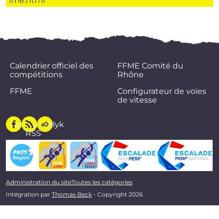
fme.html
Calendrier officiel des
FFME Comité du
compétitions
Rhône
FFME
Configurateur de voies
de vitesse
Facebook
Flux
Oblyk
RSS
Administration du site
Toutes les catégories
Intégration par
Thomas Beck
- Copyright 2026